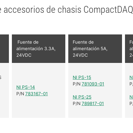
de accesorios de chasis CompactDA
Fuente de
Fuente de
F
e
alimentación 3.3A,
alimentación 5A,
a
24VDC
24VDC
2
S
NI PS-15
N
P/N
781093-01
P
NI PS-14
P/N
783167-01
NI PS-25
N
P/N
789817-01
P