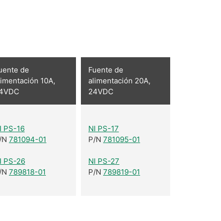
Q
uente de
Fuente de
limentación 10A,
alimentación 20A,
4VDC
24VDC
I PS-16
NI PS-17
/N
781094-01
P/N
781095-01
I PS-26
NI PS-27
/N
789818-01
P/N
789819-01