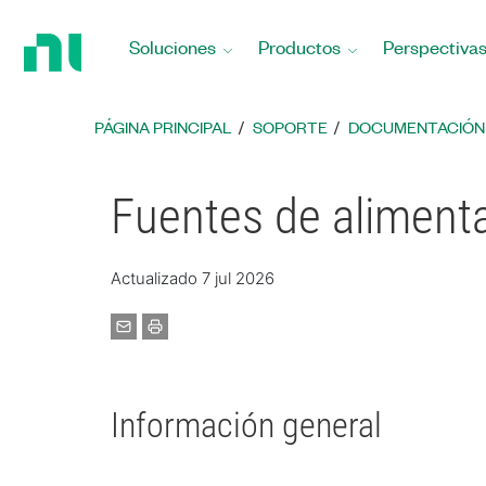
Regresar
a
Soluciones
Productos
Perspectiva
la
página
principal
PÁGINA PRINCIPAL
SOPORTE
DOCUMENTACIÓN
Fuentes de alimen
Actualizado 7 jul 2026
Información general