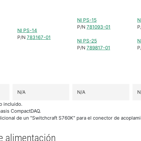
NI PS-15
N
P/N
781093-01
P
NI PS-14
P/N
783167-01
NI PS-25
N
P/N
789817-01
P
N/A
N/A
N
 incluido.
chasis CompactDAQ.
icional de un "Switchcraft S760K" para el conector de acoplami
e alimentación