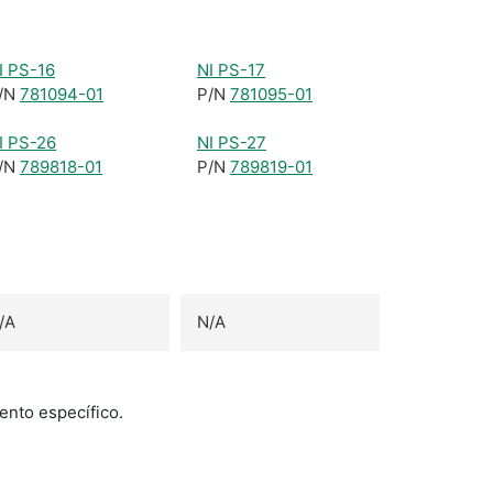
I PS-16
NI PS-17
/N
781094-01
P/N
781095-01
I PS-26
NI PS-27
/N
789818-01
P/N
789819-01
/A
N/A
ento específico.