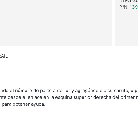
NI PS-2
P/N:
139
RAIL
ndo el número de parte anterior y agregándolo a su carrito, o 
amente desde el enlace en la esquina superior derecha del prim
I
para obtener ayuda.