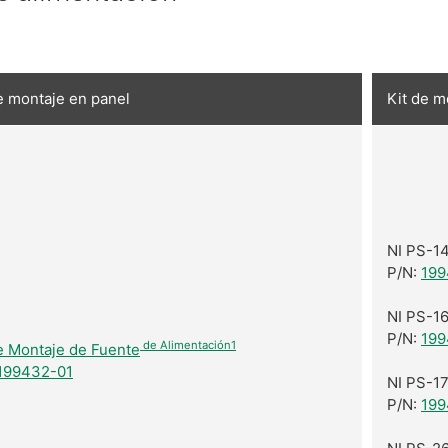
e montaje en panel
Kit de m
NI PS-1
P/N:
199
NI PS-1
P/N:
199
de Alimentación1
e Montaje de Fuente
199432-01
NI PS-1
P/N:
199