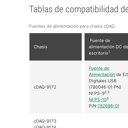
Tablas de compatibilidad 
Fuentes de alimentación para chasis cDAQ
Fuente de
Chasis
alimentación DC d
1
escritorio
Fuente de
Alimentación
de E/
Digitales USB
cDAQ-9172
(780046-01 PN)
2,3
NI PS-9
3
NI PS-10
P/N
782698-01
cDAQ-9173
cDAQ-9174