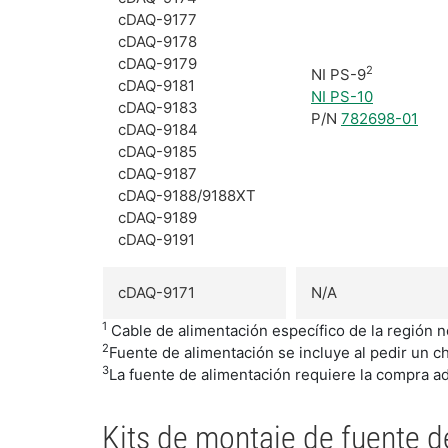
cDAQ-9177
cDAQ-9178
cDAQ-9179
2
NI PS-9
cDAQ-9181
NI PS-10
cDAQ-9183
P/N
782698-01
cDAQ-9184
cDAQ-9185
cDAQ-9187
cDAQ-9188/9188XT
cDAQ-9189
cDAQ-9191
cDAQ-9171
N/A
1
Cable de alimentación específico de la región no
2
Fuente de alimentación se incluye al pedir un 
3
La fuente de alimentación requiere la compra ad
Kits de montaje de fuente d