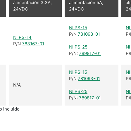
alimentación 3.3A,
alimentación 5A,
al
24VDC
24VDC
2
NI PS-15
NI
P/N
781093-01
P
NI PS-14
P/N
783167-01
NI PS-25
NI
P/N:
789817-01
P/
NI PS-15
NI
P/N
781093-01
P
N/A
NI PS-25
NI
P/N:
789817-01
P/
o incluido