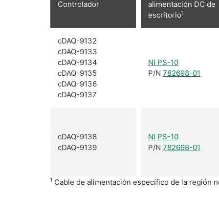
Controlador
alimentación DC de
1
escritorio
cDAQ-9132
cDAQ-9133
cDAQ-9134
NI PS-10
cDAQ-9135
P/N
782698-01
cDAQ-9136
cDAQ-9137
cDAQ-9138
NI PS-10
cDAQ-9139
P/N
782698-01
1
Cable de alimentación específico de la región n