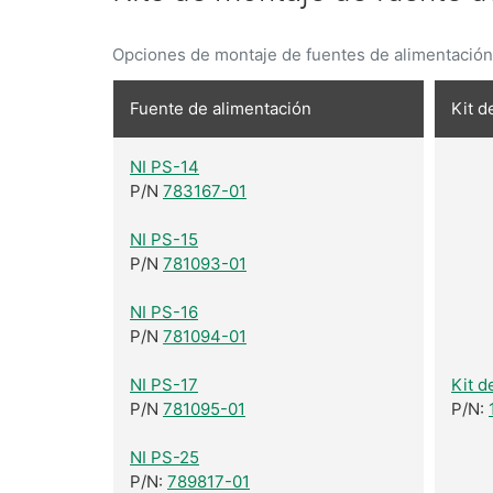
Opciones de montaje de fuentes de alimentación
Fuente de alimentación
Kit d
NI PS-14
P/N
783167-01
NI PS-15
P/N
781093-01
NI PS-16
P/N
781094-01
NI PS-17
Kit d
P/N
781095-01
P/N:
NI PS-25
P/N:
789817-01