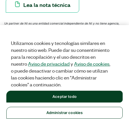
Lea la nota técnica
Un partner de NI es una entidad comercial independiente de NI y no tiene agencia,
asociación ni relación de empresa conjunta con NI.
Utilizamos cookies y tecnologías similares en
nuestro sitio web. Puede dar su consentimiento
para la recopilación y el uso descritos en
nuestro
Aviso de privacidad
y
Aviso de cookies
,
o puede desactivar o cambiar cómo se utilizan
las cookies haciendo clic en "Administrar
cookies" a continuación.
Soluciones
Aceptar todo
Academia e Investigación
Aeroespacial, Defensa y
Gobierno
Electrónica
Energía
Maquinaria Industrial
Ciencias de la vida
Semiconductor
Transporte
Administrar cookies
Pedidos