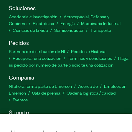
Soluciones
Academia e Investigación
Aeroespacial, Defensa y
Gobierno
Electrónica
Energía
Maquinaria Industrial
Ciencias de la vida
Semiconductor
Transporte
Pedidos
Partners de distribución de NI
Pedidos e Historial
Recuperar una cotización
Términos y condiciones
Haga
su pedido por número de parte o solicite una cotización
Compañía
NI ahora forma parte de Emerson
Acerca de
Empleos en
Emerson
Sala de prensa
Cadena logística / calidad
Eventos
Soporte
Descargas
Documentación de productos
Foros de
discusión
Activar un producto
Enviar solicitud de servicio