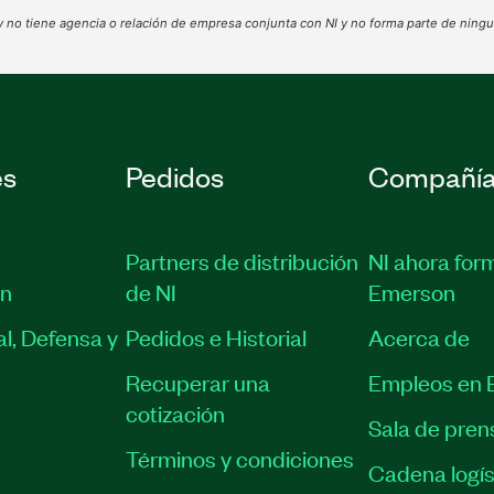
 no tiene agencia o relación de empresa conjunta con NI y no forma parte de ningu
es
Pedidos
Compañí
Partners de distribución
NI ahora for
ón
de NI
Emerson
l, Defensa y
Pedidos e Historial
Acerca de
Recuperar una
Empleos en 
cotización
Sala de pren
Términos y condiciones
Cadena logís