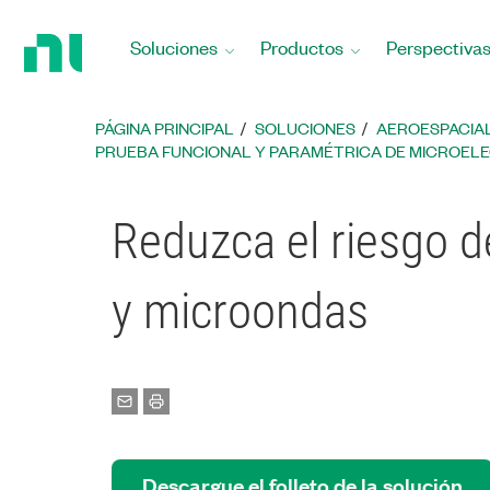
Regresar
a
Soluciones
Productos
Perspectiva
la
página
principal
PÁGINA PRINCIPAL
SOLUCIONES
AEROESPACIAL
PRUEBA FUNCIONAL Y PARAMÉTRICA DE MICROEL
Reduzca el riesgo 
y microondas
Descargue el folleto de la solución