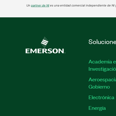
Un
partner de NI
es una entidad comercial independiente de NI y
Solucion
Academia e
Investigaci
Aeroespacia
Gobierno
Electrónica
Energía