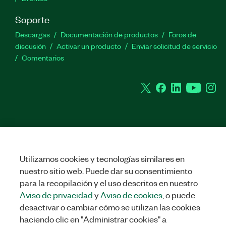
Soporte
Descargas
Documentación de productos
Foros de
discusión
Activar un producto
Enviar solicitud de servicio
Comentarios
Twitter
Facebook
LinkedIn
YouTu
In
©
2026
NATIONAL INSTRUMENTS CORP. TODOS LOS DERECHOS
RESERVADOS.
+1 877 388 1952
Utilizamos cookies y tecnologías similares en
LEGAL
|
IMPRINT
|
PRIVACIDAD
|
Administrar cookies
nuestro sitio web. Puede dar su consentimiento
United States
para la recopilación y el uso descritos en nuestro
Aviso de privacidad
y
Aviso de cookies
, o puede
desactivar o cambiar cómo se utilizan las cookies
haciendo clic en "Administrar cookies" a