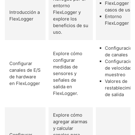
FlexLogger y
entorno
casos de uso
Introducción a
FlexLogger y
Entorno
FlexLogger
explore los
FlexLogger
beneficios de su
uso.
Configuración
Explore cómo
de canales
configurar
Configuración
Configurar
medidas de
de velocidad 
canales de E/S
sensores y
muestreo
de hardware
señales de
Valores de
en FlexLogger
salida en
restablecimie
FlexLogger.
de salida
Explore cómo
agregar alarmas
y calcular
Configurar
canales para