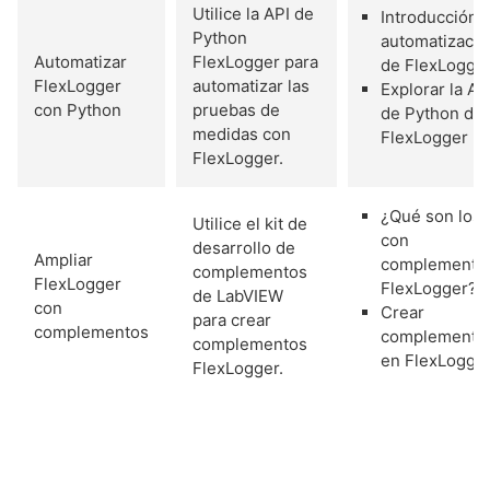
Utilice la API de
Introducción a
Python
automatizació
Automatizar
FlexLogger para
de FlexLogge
FlexLogger
automatizar las
Explorar la AP
con Python
pruebas de
de Python de
medidas con
FlexLogger
FlexLogger.
¿Qué son los
Utilice el kit de
con
desarrollo de
Ampliar
complemento
complementos
FlexLogger
FlexLogger?
de LabVIEW
con
Crear
para crear
complementos
complemento
complementos
en FlexLogge
FlexLogger.