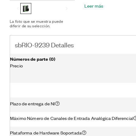
dañinos hasta la clasific
Leer más
seguridad, el aislamiento 
causados por los bucles d
módulo está flotando. Di
La foto que se muestra puede
para la precisión, el sbR
diferir de su selección.
de propósito general debi
muestreo y rango de entr
diseñados para aplicaci
sbRIO-9239 Detalles
Números de parte
(
0
)
Precio
Plazo de entrega de NI
Máximo Número de Canales de Entrada Analógica Diferencial
Plataforma de Hardware Soportada