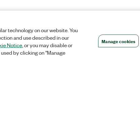
lar technology on our website. You
ection and use described in our
Manage cookies
ie Notice
, or you may disable or
 used by clicking on "Manage
es
Pedidos
Compañí