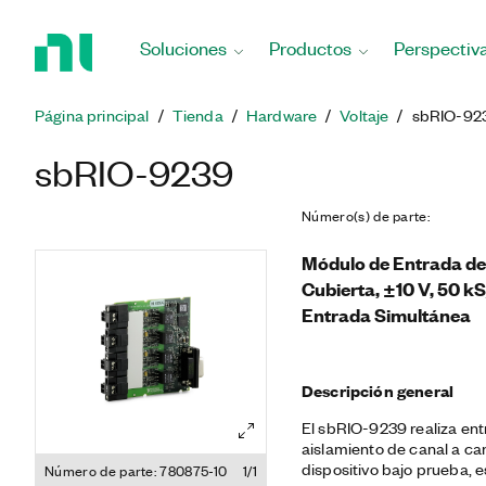
Regresar
a
Soluciones
Productos
Perspectiv
la
página
principal
Página principal
Tienda
Hardware
Voltaje
sbRIO-92
sbRIO-9239
Número(s) de parte
:
Módulo de Entrada de V
Cubierta, ±10 V, 50 kS
Entrada Simultánea
Descripción general
El sbRIO-9239 realiza ent
aislamiento de canal a can
dispositivo bajo prueba, 
Número de parte: 780875-10
1/1