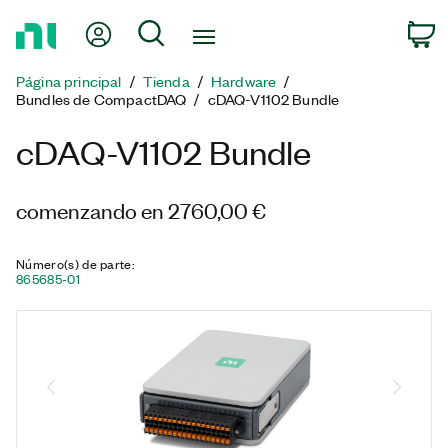
Regresar
Mi cuenta
Búsqueda
C
a
la
Página principal
Tienda
Hardware
página
Bundles​ de CompactDAQ
cDAQ-V1102 Bundle
principal
cDAQ-V1102 Bundle
comenzando en 2760,00 €
Número(s) de parte
:
865685-01