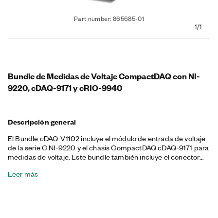
Part number: 865685-01
1/1
Bundle de Medidas de Voltaje CompactDAQ con NI-
9220, cDAQ-9171 y cRIO-9940
Descripción general
El Bundle cDAQ-V1102 incluye el módulo de entrada de voltaje
de la serie C NI-9220 y el chasis CompactDAQ cDAQ-9171 para
medidas de voltaje. Este bundle también incluye el conector
NI-9940 para liberación de tensión y protección del operador
Leer más
contra señales de alto voltaje. El NI-9220 incluido cuenta con
16 canales y 16 entradas analógicas diferenciales simultáneas
con aislamiento CAT II de 250 Vrms o CAT I de 60 VDC.
Además, puede usar el NI-9220 para generar 3.2 M/ s de datos
a la máxima frecuencia de muestreo.