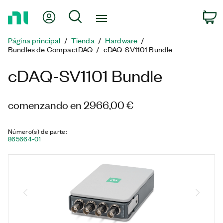
Regresar
Mi cuenta
Búsqueda
C
a
la
Página principal
Tienda
Hardware
página
Bundles​ de CompactDAQ
cDAQ-SV1101 Bundle
principal
cDAQ-SV1101 Bundle
comenzando en 2966,00 €
Número(s) de parte
:
865664-01