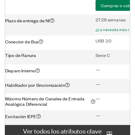
Comprar o cotiza
27-28 semanas
Plazo de entrega de NI
¿Lo necesita más ráp
USB 2.0
Conector de Bus
Tipo de Ranura
Serie C
—
Disparo Interno
—
Habilitador por Sincronización
Máximo Número de Canales de Entrada
—
Analógica Diferencial
—
Excitación IEPE
Ver todos los atributos clave