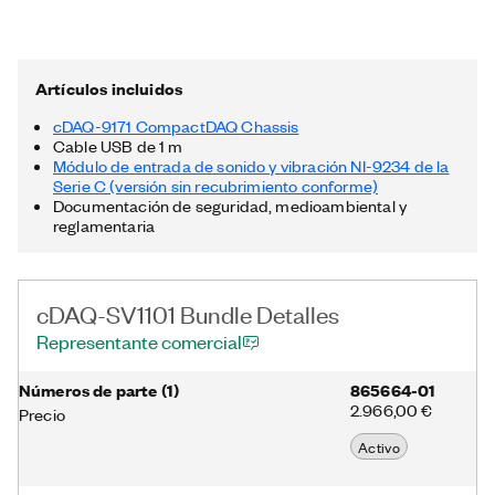
integrados que se ajustan automáticamente a su velocidad de
muestreo. Además, cuando es usado con software de NI, el
bundle ofrece funcionalidad de procesamiento para monitoreo
de condición como análisis de frecuencia y rastreo de orden.
Artículos incluidos
cDAQ-9171 CompactDAQ Chassis
Cable USB de 1 m
Módulo de entrada de sonido y vibración NI-9234 de la
Serie C (versión sin recubrimiento conforme)
Documentación de seguridad, medioambiental y
reglamentaria
cDAQ-SV1101 Bundle Detalles
Representante comercial
Números de parte
(
1
)
865664-01
2.966,00 €
Precio
Activo