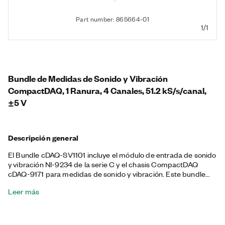
Part number: 865664-01
1/1
Bundle de Medidas de Sonido y Vibración
CompactDAQ, 1 Ranura, 4 Canales, 51.2 kS/s/canal,
±5 V
Descripción general
El Bundle cDAQ-SV1101 incluye el módulo de entrada de sonido
y vibración NI-9234 de la serie C y el chasis CompactDAQ
cDAQ-9171 para medidas de sonido y vibración. Este bundle
proporciona un sistema de medidas de sensor portátil basado
Leer más
en USB que le ayuda a medir señales de sensores
piezoeléctricos electrónicos integrados (IEPE) y no IEPE, como
acelerómetros, tacómetros y sondas de proximidad. El NI-
9234 incluido cuenta con 4 canales con filtros anti-aliasing