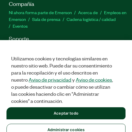
Compañía
NI ahora forma parte de Emerson
Acerca de
Empleos en
Emerson
Sala de prensa
Cadena logística / calidad
Eventos
Soporte
Descargas
Documentación de productos
Foros de
discusión
Activar un producto
Enviar solicitud de servicio
Utilizamos cookies y tecnologías similares en
Comentarios
nuestro sitio web. Puede dar su consentimiento
para la recopilación y el uso descritos en
Twitter
Facebook
LinkedIn
YouTu
In
nuestro
Aviso de privacidad
y
Aviso de cookies
,
o puede desactivar o cambiar cómo se utilizan
las cookies haciendo clic en "Administrar
cookies" a continuación.
©
2026
NATIONAL INSTRUMENTS CORP. TODOS LOS DERECHOS
RESERVADOS.
Aceptar todo
+1 877 388 1952
LEGAL
|
IMPRINT
|
PRIVACIDAD
|
Administrar cookies
United States
Administrar cookies