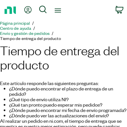
Regresar
Mi cuenta
Búsqueda
C
a
la
Página principal
página
Centro de ayuda
principal
Envío y gestión de pedidos
Tiempo de entrega del producto
Tiempo de entrega del
producto
Este artículo responde las siguientes preguntas:
¿Dónde puedo encontrar el plazo de entrega de un
pedido?
¿Qué tipo de envío utiliza NI?
¿Qué tan pronto puedo esperar mis pedidos?
¿Dónde puedo encontrar mi fecha de envío programada?
¿Dónde puedo ver las actualizaciones del envío?
Al realizar un pedido en ni.com, el tiempo de entrega que se
muestra es nuestra mejor estimación, pero puede cambiar