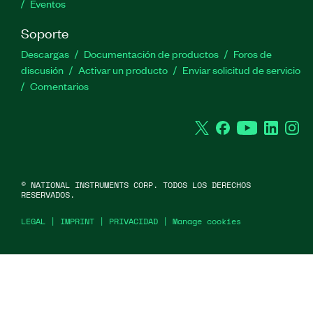
Eventos
Soporte
Descargas
Documentación de productos
Foros de
discusión
Activar un producto
Enviar solicitud de servicio
Comentarios
Twitter
Facebook
YouTube
Linked
In
©
NATIONAL INSTRUMENTS CORP. TODOS LOS DERECHOS
RESERVADOS.
LEGAL
|
IMPRINT
|
PRIVACIDAD
|
Manage cookies