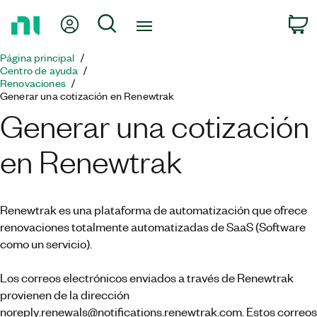
Regresar
Mi cuenta
Búsqueda
C
a
la
Página principal
página
Centro de ayuda
principal
Renovaciones
Generar una cotización en Renewtrak
Generar una cotización
en Renewtrak
Renewtrak es una plataforma de automatización que ofrece
renovaciones totalmente automatizadas de SaaS (Software
como un servicio).
Los correos electrónicos enviados a través de Renewtrak
provienen de la dirección
noreply.renewals@notifications.renewtrak.com. Estos correos