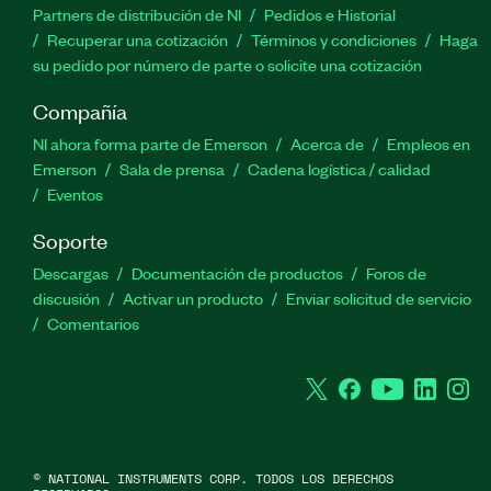
Partners de distribución de NI
Pedidos e Historial
Recuperar una cotización
Términos y condiciones
Haga
su pedido por número de parte o solicite una cotización
Compañía
NI ahora forma parte de Emerson
Acerca de
Empleos en
Emerson
Sala de prensa
Cadena logística / calidad
Eventos
Soporte
Descargas
Documentación de productos
Foros de
discusión
Activar un producto
Enviar solicitud de servicio
Comentarios
Twitter
Facebook
YouTube
Linked
In
©
NATIONAL INSTRUMENTS CORP. TODOS LOS DERECHOS