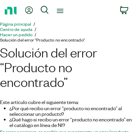
Regresar
Mi cuenta
Búsqueda
C
a
la
Página principal
página
Centro de ayuda
principal
Hacer un pedido
Solución del error “Producto no encontrado”
Solución del error
“Producto no
encontrado”
Este artículo cubre el siguiente tema:
¿Por qué recibo un error “producto no encontrado” al
seleccionar un producto?
¿Qué hago si recibo un error “producto no encontrado” en
el catálogo en línea de NI?
En raras ocasiones, es posible que experimente un error “producto