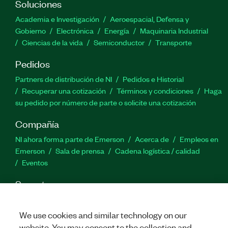
Soluciones
Academia e Investigación
Aeroespacial, Defensa y
Gobierno
Electrónica
Energía
Maquinaria Industrial
Ciencias de la vida
Semiconductor
Transporte
Pedidos
Partners de distribución de NI
Pedidos e Historial
Recuperar una cotización
Términos y condiciones
Haga
su pedido por número de parte o solicite una cotización
Compañía
NI ahora forma parte de Emerson
Acerca de
Empleos en
Emerson
Sala de prensa
Cadena logística / calidad
Eventos
Soporte
Descargas
Documentación de productos
Foros de
discusión
Activar un producto
Enviar solicitud de servicio
We use cookies and similar technology on our
Comentarios
website. You may consent to the collection and