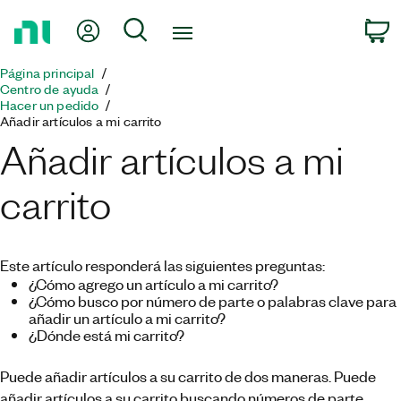
Regresar
Mi cuenta
Búsqueda
C
a
la
Página principal
página
Centro de ayuda
principal
Hacer un pedido
Añadir artículos a mi carrito
Añadir artículos a mi
carrito
Este artículo responderá las siguientes preguntas:
¿Cómo agrego un artículo a mi carrito?
¿Cómo busco por número de parte o palabras clave para
añadir un artículo a mi carrito?
¿Dónde está mi carrito?
Puede añadir artículos a su carrito de dos maneras. Puede
añadir artículos a su carrito buscando números de parte