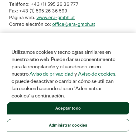
Teléfono: +43 (1) 595 26 36 777
Fax: +43 (1) 595 26 36 599
Página web:
www.era-gmbh.at
Correo electrónico:
office@era-gmbh.at
Para consultas sobre reciclaje y más información
sobre la devolución de empaques de productos de NI,
Utilizamos cookies y tecnologías similares en
comuníquese con:
Altstoff Recycling Austria (ARA)
nuestro sitio web. Puede dar su consentimiento
Página web:
www.ara.at
para la recopilación y el uso descritos en
nuestro
Aviso de privacidad
y
Aviso de cookies
,
Información adicional
o puede desactivar o cambiar cómo se utilizan
Lea la
directiva RAEE
completa
las cookies haciendo clic en "Administrar
Número de registro RAEE: 9008390054178 (GLN)
cookies" a continuación.
Lea la
directiva completa sobre baterías
Número de registro de la directiva de baterías:
Aceptar todo
9008390054178 (GLN)
Para obtener más información sobre el reciclaje de
Administrar cookies
productos de NI, envíe un correo a
weee@ni.com