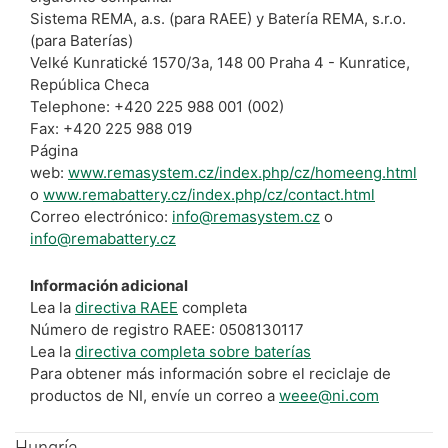
Sistema REMA, a.s. (para RAEE) y Batería REMA, s.r.o.
(para Baterías)
Velké Kunratické 1570/3a, 148 00 Praha 4 - Kunratice,
República Checa
Telephone: +420 225 988 001 (002)
Fax: +420 225 988 019
Página
web:
www.remasystem.cz/index.php/cz/homeeng.html
o
www.remabattery.cz/index.php/cz/contact.html
Correo electrónico:
info@remasystem.cz
o
info@remabattery.cz
Información adicional
Lea la
directiva RAEE
completa
Número de registro RAEE: 0508130117
Lea la
directiva completa sobre baterías
Para obtener más información sobre el reciclaje de
productos de NI, envíe un correo a
weee@ni.com
Hungría