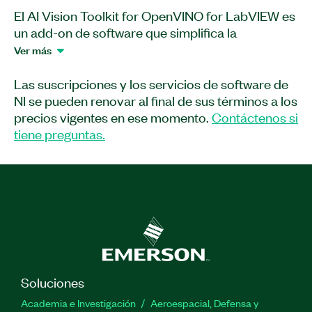
El AI Vision Toolkit for OpenVINO for LabVIEW es
un add-on de software que simplifica la
implementación de redes neuronales profundas
Ver más
en LabVIEW aprovechando el toolkit de software
de código abierto OpenVINO™. Puede usar este
Las suscripciones y los servicios de software de
add-on para configurar e implementar redes
NI se pueden renovar al final de sus términos a los
neuronales profundas para aplicaciones de
precios vigentes en ese momento.
Contáctenos si
procesamiento de imágenes y reconocimiento
tiene preguntas.
visual, como clasificación de imágenes, detección
de objetos y segmentación de imágenes. Con
OpenVINO™, puede acelerar las inferencias de
aprendizaje profundo en dispositivos de borde,
reduciendo la necesidad de conocimientos
especializados y mejorando la inferencia de IA en
hardware Intel. Este rendimiento optimizado es
ideal para aplicaciones industriales y
Soluciones
comerciales, proporcionando velocidades de
procesamiento rápidas, baja latencia y alta
Academia e Investigación
Aeroespacial, Defensa y