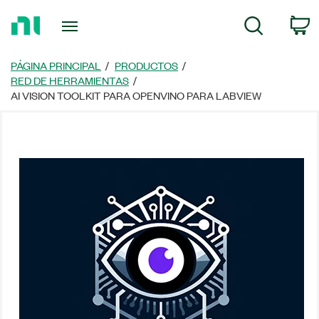
Regresar
C
Búsqueda
a
la
página
PÁGINA PRINCIPAL
PRODUCTOS
principal
RED DE HERRAMIENTAS
AI VISION TOOLKIT PARA OPENVINO PARA LABVIEW