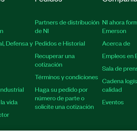
Partners de distribución
NI ahora for
ón
de NI
Emerson
l, Defensa y
Pedidos e Historial
Acerca de
Recuperar una
Empleos en 
cotización
Sala de pren
Términos y condiciones
Cadena logís
ndustrial
Haga su pedido por
calidad
número de parte o
la vida
Eventos
solicite una cotización
tor