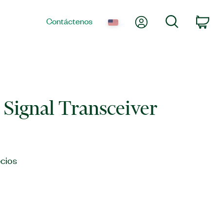
Mi cuenta
Búsqueda
Contáctenos
Ca
l Signal Transceiver
cios