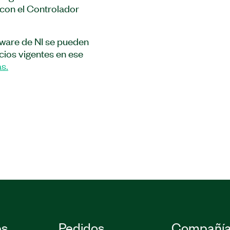
con el Controlador
oprocesador FPGA PXIe-
 de firmware y la API
tware de NI se pueden
xRIO .
ecios vigentes en ese
s.
5
es
Pedidos
Compañí