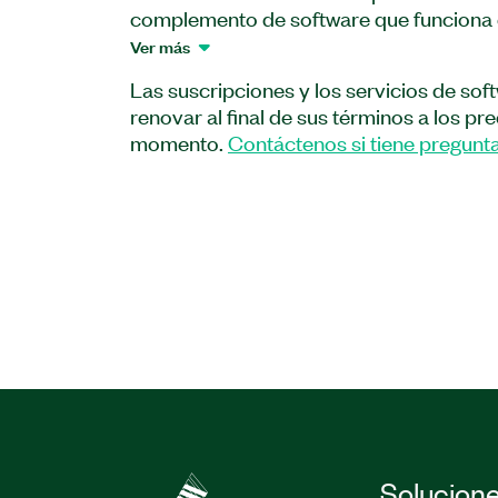
complemento de software que funciona 
FlexRIO para ayudarlo a controlar el c
Ver más
7903. El add-on proporciona un paquete
Las suscripciones y los servicios de sof
correspondiente para el controlador Fle
renovar al final de sus términos a los pr
momento.
Contáctenos si tiene pregunta
Número(s) de parte:
789932-35
|
789933-3
Solucion