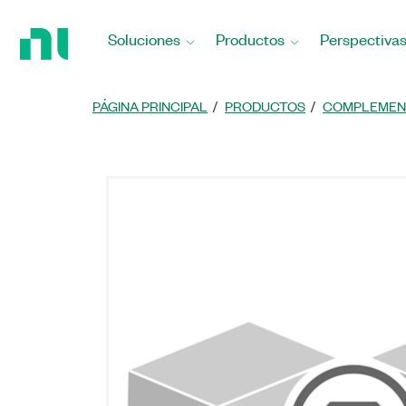
Regresar
a
Soluciones
Productos
Perspectiva
la
página
principal
PÁGINA PRINCIPAL
PRODUCTOS
COMPLEMEN