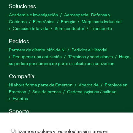
instalación, supervisión y actualización
Soluciones
SystemLink Server se recomienda para
Academia e Investigación
Aeroespacial, Defensa y
administradores de sistemas de TI.
Gobierno
Electrónica
Energía
Maquinaria Industrial
Ciencias de la vida
Semiconductor
Transporte
Número(s) de parte:
910977-11
|
910977-69
Pedidos
Partners de distribución de NI
Pedidos e Historial
Recuperar una cotización
Términos y condiciones
Haga
su pedido por número de parte o solicite una cotización
Compañía
NI ahora forma parte de Emerson
Acerca de
Empleos en
Emerson
Sala de prensa
Cadena logística / calidad
Eventos
Soporte
Descargas
Documentación de productos
Foros de
discusión
Activar un producto
Enviar solicitud de servicio
Utilizamos cookies y tecnologías similares en