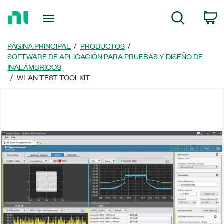
Regresar
C
Búsqueda
a
la
página
PÁGINA PRINCIPAL
PRODUCTOS
principal
SOFTWARE DE APLICACIÓN PARA PRUEBAS Y DISEÑO DE
INALÁMBRICOS
WLAN TEST TOOLKIT