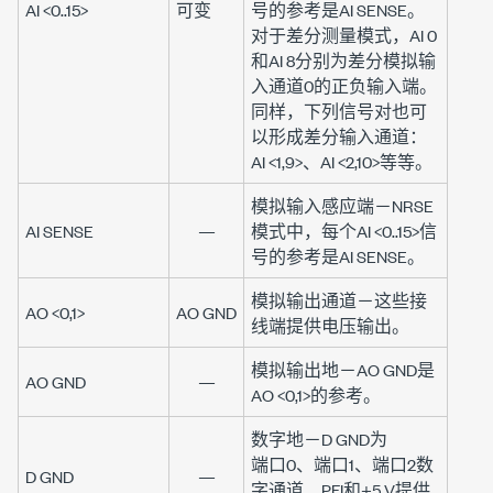
AI <0..15>
可变
号的参考是
AI SENSE
。
对于差分测量模式，
AI 0
和
AI 8
分别为差分模拟输
入通道0的正负输入端。
同样，下列信号对也可
以形成差分输入通道：
AI <1,9>
、
AI <2,10>
等等。
模拟输入感应端
－
NRSE
AI SENSE
—
模式中，每个
AI <0..15>
信
号的参考是AI SENSE
。
模拟输出通道
－这些接
AO <0,1>
AO GND
线端提供电压输出。
模拟输出地
－
AO GND
是
AO GND
—
AO <0,1>
的参考。
数字地
－
D GND
为
端口0
、
端口1
、
端口2
数
D GND
—
字通道、PFI和
+5 V
提供