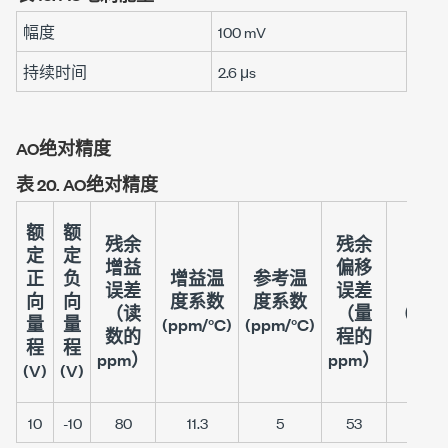
幅度
100 mV
持续时间
2.6 μs
AO绝对精度
表 20.
AO绝对精度
额
额
残余
残余
定
定
增益
偏移
正
负
增益温
参考温
误差
误差
偏
向
向
度系数
度系数
（读
（量
（
量程
量
量
(ppm/°C)
(ppm/°C)
数的
程的
程
程
ppm）
ppm）
(V)
(V)
10
-10
80
11.3
5
53