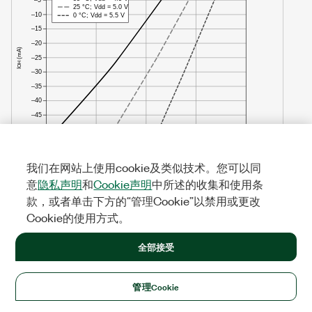
我们在网站上使用cookie及类似技术。您可以同
意
隐私声明
和
Cookie声明
中所述的收集和使用条
图 4.
P0.<0..7>: I
vs. V
OL
OL
款，或者单击下方的“管理Cookie”以禁用或更改
Cookie的使用方式。
全部接受
管理Cookie