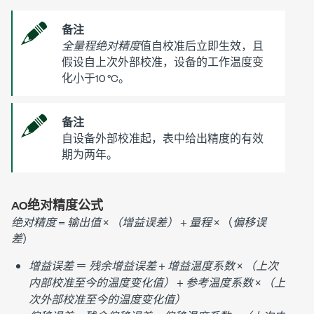
备注
全量程绝对精度
值自校准后立即生效，且
假设自上次外部校准，设备的工作温度变
化小于10 °C。
备注
自设备外部校准起，表中给出精度的有效
期为两年。
AO绝对精度公式
绝对精度
=
输出值
×
（增益误差）
+
量程
× （
偏移误
差
）
增益误差
＝
残余增益误差
+
增益温度系数
×
（上次
内部校准至今的温度变化值）
+
参考温度系数
×
（上
次外部校准至今的温度变化值）