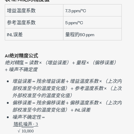
增益温度系数
7.3 ppm
/°C
参考温度系数
5 ppm
/°C
INL误差
量程的
60 ppm
AI绝对精度公式
绝对精
度 =
读数
×
（增益误差）
+
量程
×
（偏移误差）
+
噪声不确定度
增益误差
=
残余增益误差
+
增益温度系数
×
（上次内
部校准至今的温度变化值）
+
参考温度系数
×
（上次
外部校准至今的温度变化值）
偏移误差
=
残余偏移误差
+
偏移温度系数
×
（上次内
部校准至今的温度变化值）
+
INL误差
噪声不确定性
=
随机
⋅
3
10
,
噪声
000
随
机
噪
声
随
机
噪
声