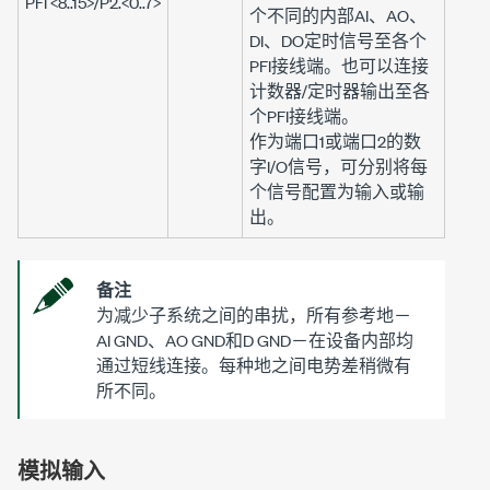
PFI <8..15>
/
P2.<0..7>
个不同的内部AI、AO、
DI、DO定时信号至各个
PFI接线端。也可以连接
计数器/定时器输出至各
个PFI接线端。
作为端口1或端口2的数
字I/O信号，可分别将每
个信号配置为输入或输
出。
备注
为减少子系统之间的串扰，所有参考地－
AI GND
、
AO GND
和
D GND
－在设备内部均
通过短线连接。每种地之间电势差稍微有
所不同。
模拟输入