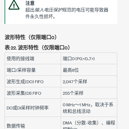
注意
超出
输入电压保护
规范的电压可能导致器
件永久性损坏。
波形特性（仅限端口0）
表 22.
波形特性（仅限端口0）
使用的接线端
端口0 (P0.<0..7>)
端口/采样容量
最高
8位
波形生成(DO) FIFO
2,047个采样
波形采集(DI) FIFO
255个采样
0 MHz～
1 MHz
，取决于系
DO或DI采样时钟频率
统和总线活动
DMA（分散-收集）、编程
数据传输