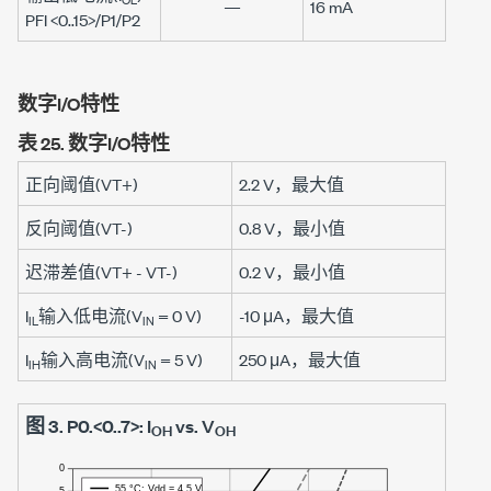
—
16 mA
PFI <0..15>/P1/P2
数字I/O特性
表 25.
数字I/O特性
正向阈值(VT+)
2.2 V
，最大值
反向阈值(VT-)
0.8 V
，最小值
迟滞差值(VT+ - VT-)
0.2 V
，最小值
I
输入低电流(V
=
0 V
)
-10 μA
，最大值
IL
IN
I
输入高电流(V
=
5 V
)
250 μA
，最大值
IH
IN
图 3.
P0.<0..7>: I
vs. V
OH
OH