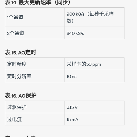
表 14.
最大更新速率（同步）
900 kS/s
（每秒千采样
1个通道
数）
2个通道
840 kS/s
表 15.
AO定时
定时精度
采样率的
50 ppm
定时分辨率
10 ns
表 16.
AO保护
过驱保护
±15 V
过电流
15 mA