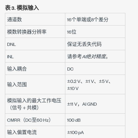
表 3.
模拟输入
通道数
16个单端或8个差分
模数转换器分辨率
16位
DNL
保证无丢失代码
INL
请参考
AI绝对精度
。
输入耦合
DC
±0.2 V
、
±1 V
、
±5 V
、
输入范围
±10 V
模拟输入的最大工作电压
±11 V
，AI GND
（信号 +
共模
）
CMRR（DC至
60 Hz
）
100 dB
输入偏置电流
±100 pA