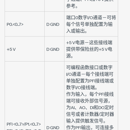
参考。
端口0
数字I/O通道
－
可将
P0.<0..7>
D GND
每个信号单独配置为输
入或输出。
+5 V
电源
－这些接线端
+5 V
D GND
提供带保险丝的
+5 V
电
源。
可编程函数接口
或数字
I/O通道
－每个接线端可
单独配置为PFI接线端或
数字I/O接线端。
作为输入，每个PFI接线
端可接收外部信号源，
为AI、AO、DI和DO定时
信号或者计数器/定时器
输入提供触发信号。
PFI <0..7>
/
P1.<0..7>
D GND
作为PFI输出，可连接多