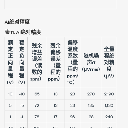
AI绝对精度
表 11.
AI绝对精度
额
额
偏移
残余
残余
定
定
温度
全量
增益
偏移
正
负
系数
随机噪
程绝
误差
误差
向
向
（量
声σ
对精
（读
（量
量
量
程的
(μVrms)
度
数的
程的
程
程
ppm/
(μV)
ppm）
ppm）
(V)
(V)
°C）
10
-10
65
13
23
270
2,190
5
-5
72
13
23
135
1,130
1
-1
78
17
26
28
240
0.2
-0.2
105
27
39
9
60