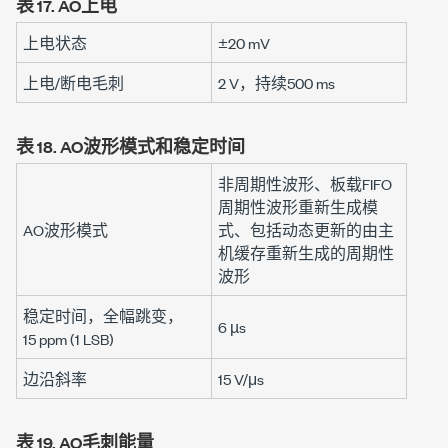
表 17.
AO上电
上电状态
±20 mV
上电/断电毛刺
2 V
，持续
500 ms
表 18.
AO波形模式和稳定时间
非周期性波形、板载FIFO
周期性波形重新生成模
AO波形模式
式、包括动态更新的由主
机缓存重新生成的周期性
波形
稳定时间，全幅跳变，
6 µs
15 ppm
(
1 LSB
)
边沿斜率
15 V/μs
表 19.
AO毛刺能量