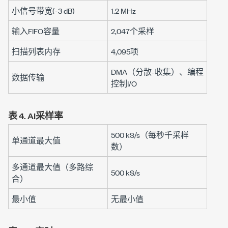
小信号带宽(
-3 dB
)
1.2 MHz
输入FIFO容量
2,047个采样
扫描列表内存
4,095项
DMA（分散-收集）、编程
数据传输
控制I/O
表 4.
AI采样率
500 kS/s
（每秒千采样
单通道最大值
数）
多通道最大值（多路综
500 kS/s
合）
最小值
无最小值