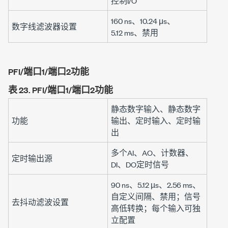
控制I/O
160 ns
、
10.24 μs
、
数字线滤波器设置
5.12 ms
、禁用
PFI/端口1/端口2功能
表 23.
PFI/端口1/端口2功能
静态数字输入、静态数字
功能
输出、定时输入、定时输
出
多个AI、AO、计数器、
定时输出源
DI、DO定时信号
90 ns
、
5.12 µs
、
2.56 ms
、
自定义间隔、禁用；信号
去抖动滤波设置
高低转换；每个输入可独
立配置