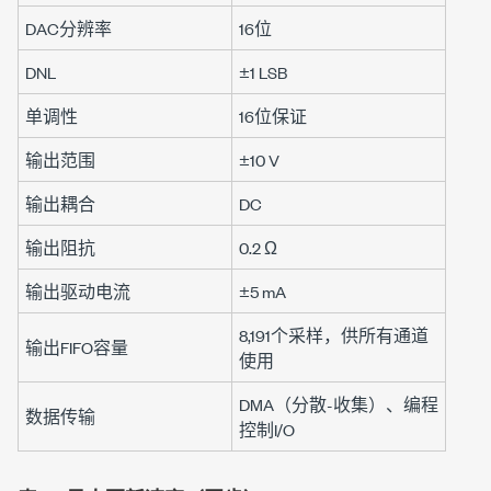
DAC分辨率
16位
DNL
±1 LSB
单调性
16位保证
输出范围
±10 V
输出耦合
DC
输出阻抗
0.2 Ω
输出驱动电流
±5 mA
8,191个采样
，供所有通道
输出FIFO容量
使用
DMA（分散-收集）、编程
数据传输
控制I/O