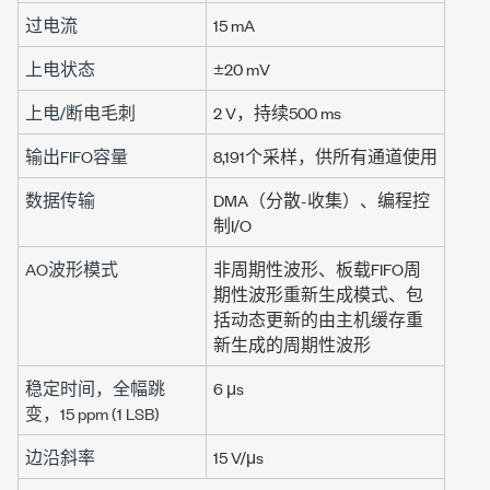
过电流
15 mA
上电状态
±20 mV
上电/断电毛刺
2 V
，持续
500 ms
输出FIFO容量
8,191个采样
，供所有通道使用
数据传输
DMA（分散-收集）、编程控
制I/O
AO波形模式
非周期性波形、板载FIFO周
期性波形重新生成模式、包
括动态更新的由主机缓存重
新生成的周期性波形
稳定时间，全幅跳
6 μs
变，
15 ppm (1 LSB)
边沿斜率
15 V/μs