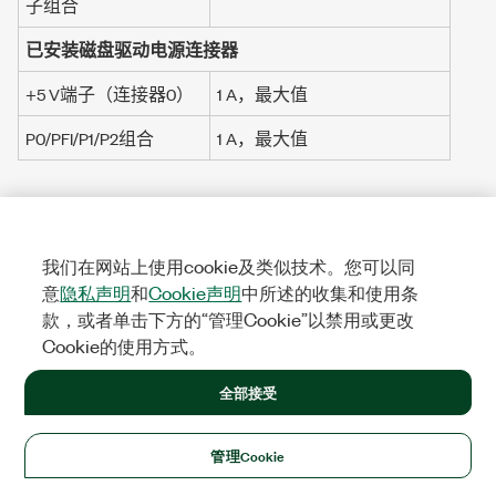
子组合
已安装磁盘驱动电源连接器
+5 V
端子（连接器0）
1 A
，最大值
P0/PFI/P1/P2组合
1 A
，最大值
物理特性
我们在网站上使用cookie及类似技术。您可以同
印刷电路板尺寸
9.9 cm ×
16.8 cm
(3.9 in. × 6.6
意
隐私声明
和
Cookie声明
中所述的收集和使用条
in.)（全长的一半）
款，或者单击下方的“管理Cookie”以禁用或更改
权重
104 g
(
3.6 oz
)
Cookie的使用方式。
I/O连接器
全部接受
设备连接器
68针直角双座PCB固定
VHDCI（插座）
管理Cookie