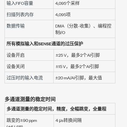
输入FIFO容量
4,095个采样
扫描列表内存
4,095项
数据传输
DMA（分散-收集）、编程控
制I/O
所有模拟输入和SENSE通道的过压保护
设备开启
±25 V
，最多2个AI引脚
设备关闭
±15 V
，最多2个AI引脚
过压时的输入电流
±20 mA
/AI引脚，最大值
多通道测量的稳定时间
多通道测量的稳定时间，精度，全幅跳变，全量程
跳变的
±90 ppm
4 μs
转换间隔
(
±6 LSB
)