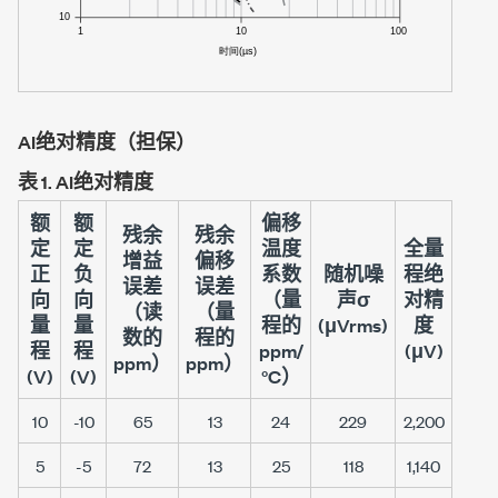
AI绝对精度（担保）
表 1.
AI绝对精度
额
额
偏移
残余
残余
定
定
温度
全量
增益
偏移
正
负
系数
随机噪
程绝
误差
误差
向
向
（量
声σ
对精
（读
（量
量
量
程的
(μVrms)
度
数的
程的
程
程
ppm/
(μV)
ppm）
ppm）
(V)
(V)
°C）
10
-10
65
13
24
229
2,200
5
-5
72
13
25
118
1,140