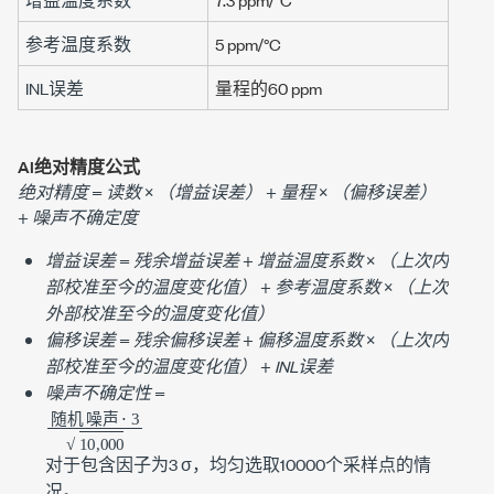
参考温度系数
5 ppm
/°C
INL误差
量程的
60 ppm
AI绝对精度公式
绝对精度
=
读数
×
（增益误差）
+
量程
×
（偏移误差）
+
噪声不确定度
增益误差
=
残余增益误差
+
增益温度系数
×
（上次内
部校准至今的温度变化值）
+
参考温度系数
×
（上次
外部校准至今的温度变化值）
偏移误差
=
残余偏移误差
+
偏移温度系数
×
（上次内
部校准至今的温度变化值）
+
INL误差
噪声不确定性
=
随机
⋅
3
10
,
噪声
000
随
机
噪
声
随
机
噪
声
对于包含因子为
3 σ
，均匀选取
10000
个采样点的情
况。