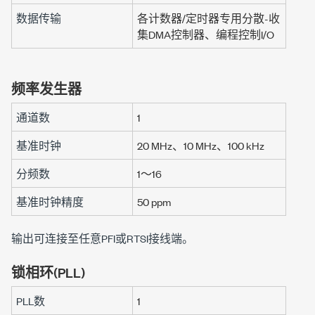
数据传输
各计数器/定时器专用分散-收
集DMA控制器、编程控制I/O
频率发生器
通道数
1
基准时钟
20 MHz
、
10 MHz
、
100 kHz
分频数
1～16
基准时钟精度
50 ppm
输出可连接至任意PFI或RTSI接线端。
锁相环(PLL)
PLL数
1