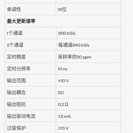
单调性
16位
最大更新速率
1个通道
900 kS/s
2个通道
每通道
840 kS/s
定时精度
采样率的
50 ppm
定时分辨率
10 ns
输出范围
±10 V
输出耦合
DC
输出阻抗
0.2 Ω
输出驱动电流
±5 mA
过驱保护
±15 V