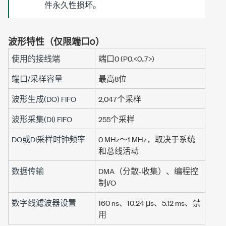
件永久性损坏。
波形特性（仅限端口0）
使用的接线端
端口0 (P0.<0..7>)
端口/采样容量
最高
8位
波形生成(DO) FIFO
2,047个采样
波形采集(DI) FIFO
255个采样
DO或DI采样时钟频率
0 MHz～
1 MHz
，取决于系统
和总线活动
数据传输
DMA（分散-收集）、编程控
制I/O
数字线滤波器设置
160 ns
、
10.24 μs
、
5.12 ms
、禁
用