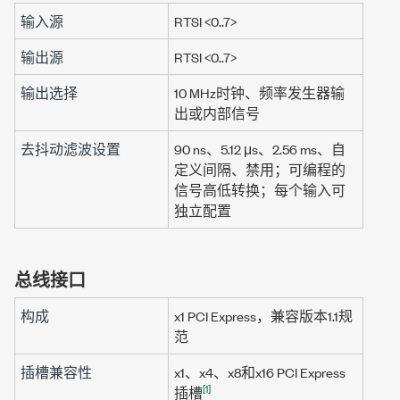
输入源
RTSI <0..7>
输出源
RTSI <0..7>
输出选择
10 MHz
时钟、频率发生器输
出或内部信号
去抖动滤波设置
90 ns
、
5.12 μs
、
2.56 ms
、自
定义间隔、禁用；可编程的
信号高低转换；每个输入可
独立配置
总线接口
构成
x1 PCI Express，兼容版本1.1规
范
插槽兼容性
x1、x4、x8和x16 PCI Express
[1]
插槽