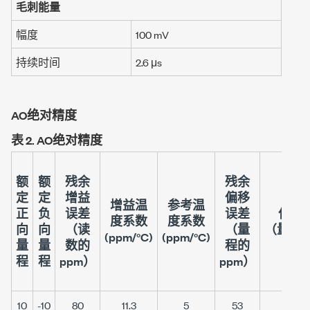
毛刺能量
幅度
100 mV
持续时间
2.6 μs
AO绝对精度
表 2.
AO绝对精度
额
额
残余
残余
定
定
增益
偏移
增益温
参考温
正
负
误差
误差
偏移
度系数
度系数
向
向
（读
（量
（
量程的
(ppm/°C)
(ppm/°C)
量
量
数的
程的
程
程
ppm）
ppm）
10
-10
80
11.3
5
53