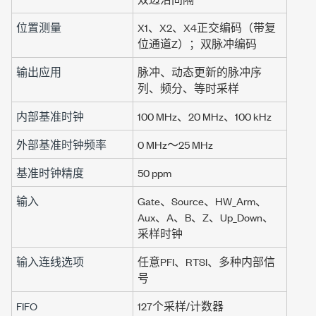
位置测量
X1、X2、X4正交编码（带复
位
通道Z
）；双脉冲编码
输出应用
脉冲、动态更新的脉冲序
列、频分、等时采样
内部基准时钟
100 MHz
、
20 MHz
、
100 kHz
外部基准时钟频率
0 MHz～
25 MHz
基准时钟精度
50 ppm
输入
Gate、Source、HW_Arm、
Aux、A、B、Z、Up_Down、
采样时钟
输入连线选项
任意PFI、RTSI、多种内部信
号
FIFO
127个采样
/计数器