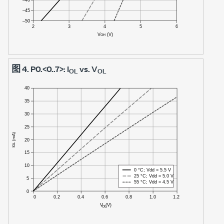
图 4.
P0.<0..7>: I
vs. V
OL
OL