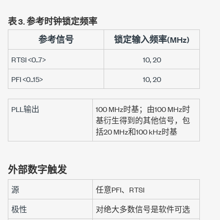
表 3.
参考时钟锁定频率
参考信号
锁定输入频率(MHz)
RTSI <0..7>
10, 20
PFI <0..15>
10, 20
PLL输出
100 MHz
时基；由
100 MHz
时
基衍生得到的其他信号，包
括
20 MHz
和
100 kHz
时基
外部数字触发
源
任意PFI、RTSI
极性
对绝大多数信号是软件可选