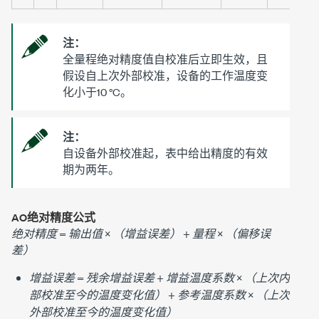
注：
全量程绝对精度值自校准后立即生效，且
假设自上次外部校准，设备的工作温度变
化小于
10 °C
。
注：
自设备外部校准起，表中给出精度的有效
期为两年。
AO绝对精度公式
绝对精度
=
输出值
×
（增益误差）
+
量程
×
（偏移误
差）
增益误差
=
残余增益误差
+
增益温度系数
×
（上次内
部校准至今的温度变化值）
+
参考温度系数
×
（上次
外部校准至今的温度变化值）