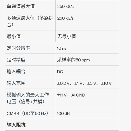
单通道最大值
250 kS/s
多通道最大值（多路综
250 kS/s
合）
最小值
无最小值
定时分辨率
10 ns
定时精度
采样率的
50 ppm
输入耦合
DC
输入范围
±0.2 V
、
±1 V
、
±5 V
、
±10 V
模拟输入的最大工作
±11 V
，AI GND
电压（信号+共模）
CMRR（DC至
60 Hz
）
100 dB
输入阻抗