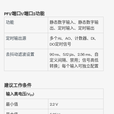
PFI/端口1/端口2功能
功能
静态数字输入、静态数字输
出、定时输入、定时输出
定时输出源
多个AI、AO、计数器、DI、
DO定时信号
去抖动滤波设置
90 ns
、
5.12 µs
、
2.56 ms
、自
定义间隔、禁用；信号高低
转换；每个输入可独立配置
建议工作条件
输入高电压(V
)
IH
最小值
2.2 V