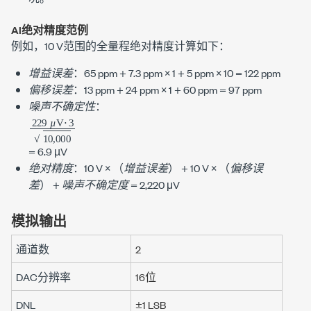
AI绝对精度范例
例如，
10 V
范围的全量程绝对精度计算如下：
增益误差
：
65 ppm
+
7.3 ppm
× 1 +
5 ppm
× 10 =
122 ppm
偏移误差
：
13 ppm
+
24 ppm
× 1 +
60 ppm
=
97 ppm
噪声不确定性
：
229
µ
3
10
V
⋅
,
000
µ
µ
=
6.9 µV
绝对精度
：
10 V
× （
增益误差
） +
10 V
× （
偏移误
差
） +
噪声不确定度
=
2,220 μV
模拟输出
通道数
2
DAC分辨率
16位
DNL
±1 LSB