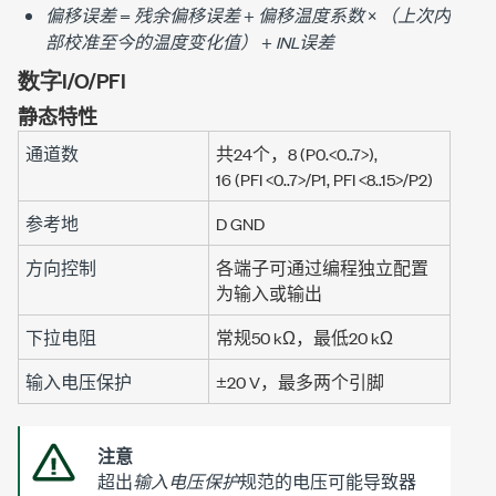
偏移误差
=
残余偏移误差
+
偏移温度系数
×
（上次内
部校准至今的温度变化值）
+
INL误差
数字I/O/PFI
静态特性
通道数
共24个，8 (P0.<0..7>),
16 (PFI <0..7>/P1, PFI <8..15>/P2)
参考地
D GND
方向控制
各端子可通过编程独立配置
为输入或输出
下拉电阻
常规
50 kΩ
，最低
20 kΩ
输入电压保护
±20 V
，最多两个引脚
注意
超出
输入电压保护
规范的电压可能导致器