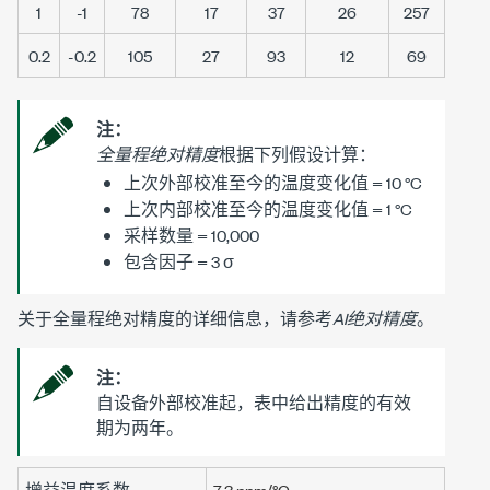
1
-1
78
17
37
26
257
0.2
-0.2
105
27
93
12
69
注：
全量程绝对精度
根据下列假设计算：
上次外部校准至今的温度变化值 =
10 °C
上次内部校准至今的温度变化值 =
1 °C
采样数量 = 10,000
包含因子 =
3 σ
关于全量程绝对精度的详细信息，请参考
AI绝对精度
。
注：
自设备外部校准起，表中给出精度的有效
期为两年。
增益温度系数
7.3 ppm
/°C