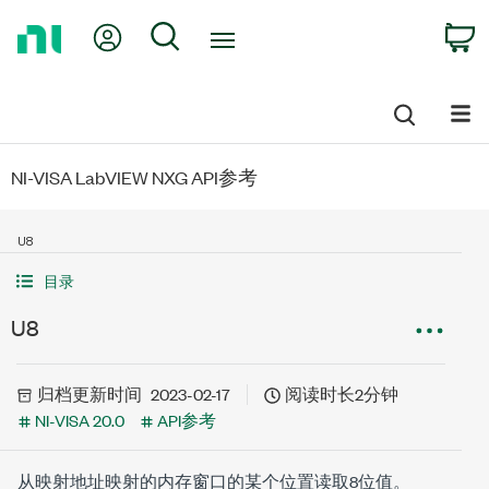
Return
My Account
Search
C
to
Home
Page
NI-VISA LabVIEW NXG API参考
U8
目录
U8
归档
更新时间
2023-02-17
阅读时长2分钟
NI-VISA 20.0
API参考
从映射地址映射的内存窗口的某个位置读取8位值。