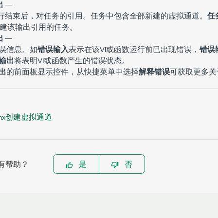
出
—
执行结束后，对任务的引用。任务中包含全部新建的虚拟通道。
任
动创建该输出引用的任务。
出
—
误信息。如
错误输入
表示在该VI或函数运行前已出现错误，
错误
输出
将表明VI或函数产生的错误状态。
出
的前面板显示控件，从快捷菜单中选择
解释错误
可获取更多关
Qmx创建虚拟通道
有帮助？
是
否