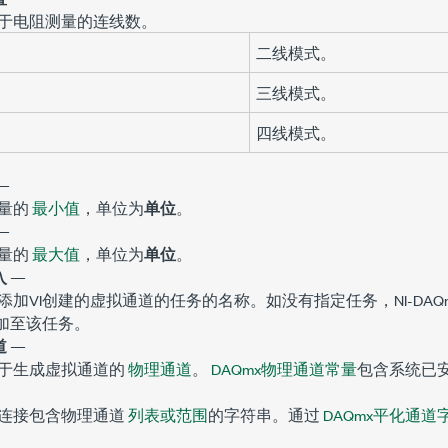
于电阻测量的连线数。
二线模式。
三线模式。
四线模式。
—
量的
最小值
，单位为
单位
。
—
量的
最大值
，单位为
单位
。
入
—
添加VI创建的虚拟通道的任务的名称。如没有指定任务，NI-DA
添加至该任务。
道
—
于生成虚拟通道的
物理通道
。
DAQmx物理通道常量
包含系统已
连接包含物理通道
列表或范围
的字符串。通过
DAQmx平化通道