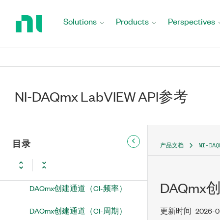
Return
率）
to
Solutions
Products
Perspectives
Home
DAQmx创建通道（AO-电压-基
Page
本）
DAQmx创建通道（AO-电流-基
本）
DAQmx创建通道（AO-函数发
NI-DAQmx LabVIEW API参考
生）
DAQmx创建通道（DI-数字输
入）
目录
产品文档
NI-DA
DAQmx创建通道（DO-数字输
出）
DAQmx
DAQmx创建通道（CI-频率）
DAQmx创建通道（CI-周期）
更新时间
2026-0