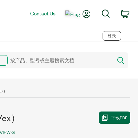
My Account
Search
Contact Us
Car
登录
EX）
Vex）
VIEW G