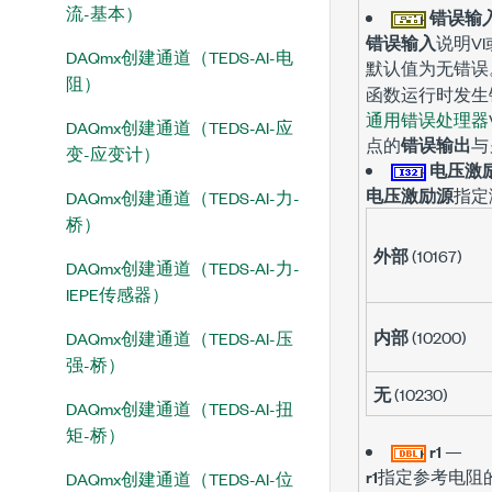
流-基本）
错误输
错误输入
说明V
DAQmx创建通道（TEDS-AI-电
默认值为
无错误
阻）
函数运行时发生
通用错误处理器
DAQmx创建通道（TEDS-AI-应
点的
错误输出
与
变-应变计）
电压激
电压激励源
指定
DAQmx创建通道（TEDS-AI-力-
桥）
外部
(10167)
DAQmx创建通道（TEDS-AI-力-
IEPE传感器）
内部
(10200)
DAQmx创建通道（TEDS-AI-压
强-桥）
无
(10230)
DAQmx创建通道（TEDS-AI-扭
矩-桥）
r1
—
r1
指定参考电阻
DAQmx创建通道（TEDS-AI-位