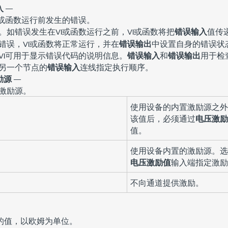
入
—
I或函数运行前发生的错误。
。如错误发生在VI或函数运行之前，VI或函数将把
错误输入
值传
错误，VI或函数将正常运行，并在
错误输出
中设置自身的错误状
VI可用于显示错误代码的说明信息。
错误输入
和
错误输出
用于检
另一个节点的
错误输入
连线指定执行顺序。
励源
—
激励源。
使用设备的内置激励源之外
该值后，必须通过
电压激励
值。
使用设备内置的激励源。选
电压激励值
输入端指定激励
不向通道提供激励。
的值，以欧姆为单位。