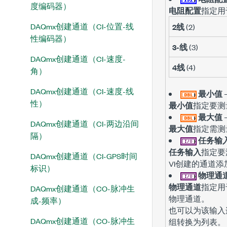
度编码器）
电阻配置
指定用
DAQmx创建通道（CI-位置-线
2线
(2)
性编码器）
3-线
(3)
DAQmx创建通道（CI-速度-
4线
(4)
角）
DAQmx创建通道（CI-速度-线
最小值
性）
最小值
指定要测
最大值
DAQmx创建通道（CI-两边沿间
最大值
指定需测
隔）
任务输
任务输入
指定要
DAQmx创建通道（CI-GPS时间
VI创建的通道
标识）
物理通
物理通道
指定用
DAQmx创建通道（CO-脉冲生
物理通道。
成-频率）
也可以为该输入
DAQmx创建通道（CO-脉冲生
组转换为列表。