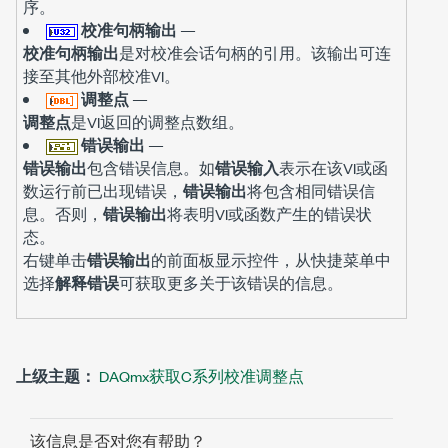
序。
校准句柄输出
—
校准句柄输出
是对校准会话句柄的引用。该输出可连
接至其他外部校准VI。
调整点
—
调整点
是VI返回的调整点数组。
错误输出
—
错误输出
包含错误信息。如
错误输入
表示在该VI或函
数运行前已出现错误，
错误输出
将包含相同错误信
息。否则，
错误输出
将表明VI或函数产生的错误状
态。
右键单击
错误输出
的前面板显示控件，从快捷菜单中
选择
解释错误
可获取更多关于该错误的信息。
上级主题：
DAQmx获取C系列校准调整点
该信息是否对您有帮助？