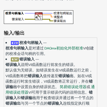
输入/输出
校准句柄输入
—
校准句柄输入
是对通过
DAQmx初始化外部校准
VI创建
的校准会话句柄的引用。
错误输入
—
错误输入
说明VI或函数运行前发生的错误。
默认值为
。如错误发生在VI或函数运行之前，
无错误
VI或函数将把
错误输入
值传递至
错误输出
。如在VI或
函数运行时发生错误，VI或函数将正常运行，并在
错
误输出
中设置自身的错误状态。
简易错误处理器
或
通
用错误处理器
VI可用于显示错误代码的说明信息。
错
误输入
和
错误输出
用于检查错误并通过将一个节点的
错误输出
与另一个节点的
错误输入
连线指定执行顺