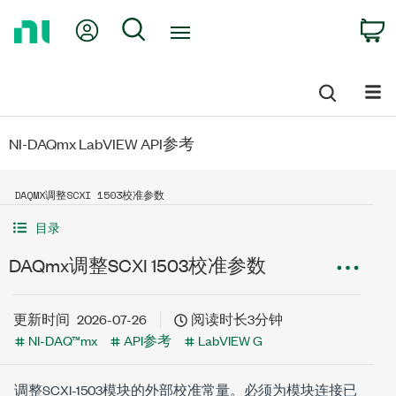
Return
My Account
Search
C
to
Home
Page
NI-DAQmx LabVIEW API参考
DAQMX调整SCXI 1503校准参数
目录
DAQmx调整SCXI 1503校准参数
更新时间
2026-07-26
阅读时长3分钟
NI-DAQ™mx
API参考
LabVIEW G
调整SCXI-1503模块的外部校准常量。必须为模块连接已