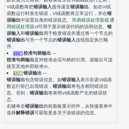
VI或函数将把
错误输入
值传递至
错误输出
。如在VI或
函数运行时发生错误，VI或函数将正常运行，并在
错
误输出
中设置自身的错误状态。
简易错误处理器
或
通
用错误处理器
VI可用于显示错误代码的说明信息。
错
误输入
和
错误输出
用于检查错误并通过将一个节点的
错误输出
与另一个节点的
错误输入
连线指定执行顺
序。
校准句柄输出
—
校准句柄输出
是对校准会话句柄的引用。该输出可连
接至其他外部校准VI。
错误输出
—
错误输出
包含错误信息。如
错误输入
表示在该VI或函
数运行前已出现错误，
错误输出
将包含相同错误信
息。否则，
错误输出
将表明VI或函数产生的错误状
态。
右键单击
错误输出
的前面板显示控件，从快捷菜单中
选择
解释错误
可获取更多关于该错误的信息。