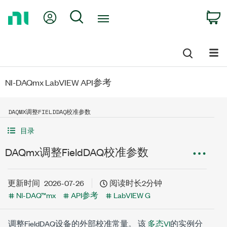
Return
My Account
Search
C
to
Home
Page
NI-DAQmx LabVIEW API参考
DAQMX调整FIELDDAQ校准参数
目录
DAQmx调整FieldDAQ校准参数
更新时间
2026-07-26
阅读时长2分钟
NI-DAQ™mx
API参考
LabVIEW G
调整FieldDAQ设备的外部校准常量。 该
多态VI
的实例分