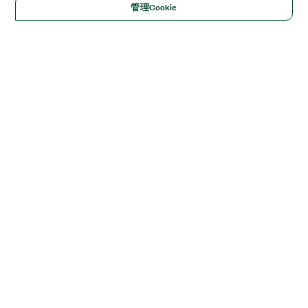
管理Cookie
Solutions
Academic & Research
Aerospace, Defense, & Government