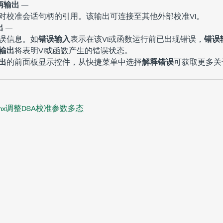
柄输出
—
对校准会话句柄的引用。该输出可连接至其他外部校准VI。
出
—
误信息。如
错误输入
表示在该VI或函数运行前已出现错误，
错误
输出
将表明VI或函数产生的错误状态。
出
的前面板显示控件，从快捷菜单中选择
解释错误
可获取更多关
mx调整DSA校准参数多态