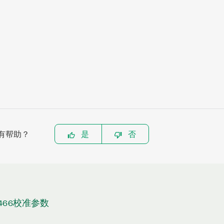
有帮助？
是
否
4466校准参数