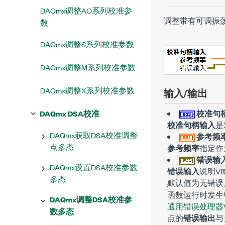
DAQmx调整AO系列校准参
调整带有可调振荡
数
DAQmx调整S系列校准参数
DAQmx调整M系列校准参数
DAQmx调整X系列校准参数
输入/输出
DAQmx DSA校准
校准句
校准句柄输入
是
DAQmx获取DSA校准调整
参考频
点多态
参考频率
指定作
错误输
DAQmx设置DSA校准参数
错误输入
说明V
多态
默认值为
无错误
函数运行时发生
DAQmx调整DSA校准参
通用错误处理器
数多态
点的
错误输出
与