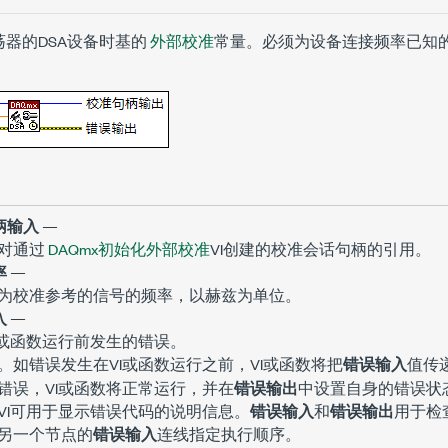
器的DSA设备时基的
外部校准
常量。必须为设备连接频率已知
柄输入
—
对通过
DAQmx初始化外部校准
VI创建的校准会话句柄的引用。
率
—
为校准参考的信号的频率，以赫兹为单位。
入
—
I或函数运行前发生的错误。
。如错误发生在VI或函数运行之前，VI或函数将把
错误输入
值传
错误，VI或函数将正常运行，并在
错误输出
中设置自身的错误状
VI可用于显示错误代码的说明信息。
错误输入
和
错误输出
用于检
另一个节点的
错误输入
连线指定执行顺序。