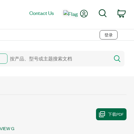
My Account
Search
Contact Us
Car
登录
VIEW G