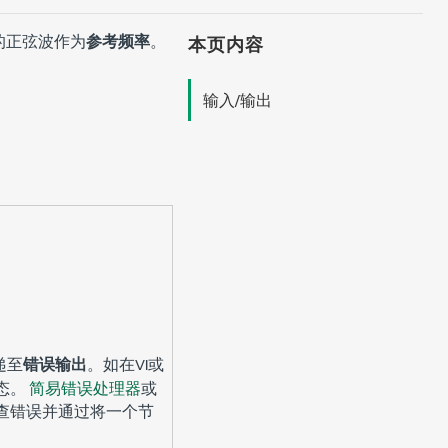
的正弦波作为
参考频率
。
本页内容
输入/输出
递至
错误输出
。如在VI或
态。
简易错误处理器
或
查错误并通过将一个节