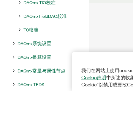
DAQmx TIO校准
DAQmx FieldDAQ校准
TS校准
DAQmx系统设置
DAQmx换算设置
我们在网站上使用cook
DAQmx常量与属性节点
Cookie声明
中所述的收
DAQmx TEDS
Cookie”以禁用或更改C
DAQmx工具
DAQmx事件
NI-DAQmx属性