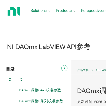
Return
DAQmx执行分流校准
to
Solutions
Products
Perspectives
Home
DAQmx执行热电偶导线测量
Page
失调清零校准
DAQmx校准信息属性节点
DAQmx恢复最后外部校准常
NI-DAQmx LabVIEW API参考
量
DAQmx更改外部校准密码
DAQmx初始化外部校准
目录
产品文档
NI-DA
DAQmx关闭外部校准
DAQmx
DAQmx调整64xx校准参数
DAQmx调整E系列校准参数
更新时间
2026-0