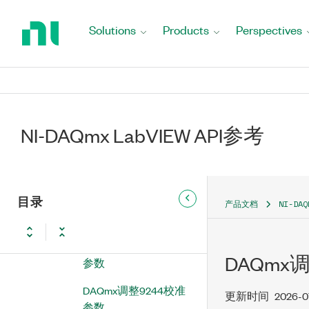
Return
to
DAQmx调整9232校准
Solutions
Products
Perspectives
Home
参数
Page
DAQmx调整9234增益
校准参数
DAQmx调整9234偏移
量校准参数
NI-DAQmx LabVIEW API参考
DAQmx调整9238校准
参数
目录
DAQmx调整9239校准
产品文档
NI-DA
参数
DAQmx调整9242校准
DAQmx
参数
DAQmx调整9244校准
更新时间
2026-0
参数