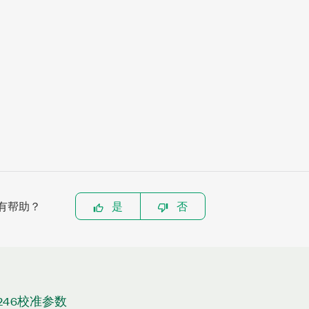
有帮助？
是
否
9246校准参数