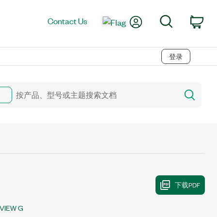
My Account
Search
Contact Us
Car
登录
VIEW G