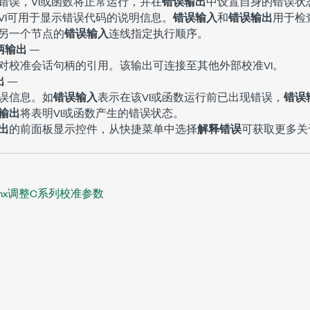
错误，VI或函数将正常运行，并在
错误输出
中设置自身的错误状
VI可用于显示错误代码的说明信息。
错误输入
和
错误输出
用于检
另一个节点的
错误输入
连线指定执行顺序。
柄输出
—
对校准会话句柄的引用。该输出可连接至其他外部校准VI。
出
—
误信息。如
错误输入
表示在该VI或函数运行前已出现错误，
错误
输出
将表明VI或函数产生的错误状态。
出
的前面板显示控件，从快捷菜单中选择
解释错误
可获取更多关
Qmx调整C系列校准参数