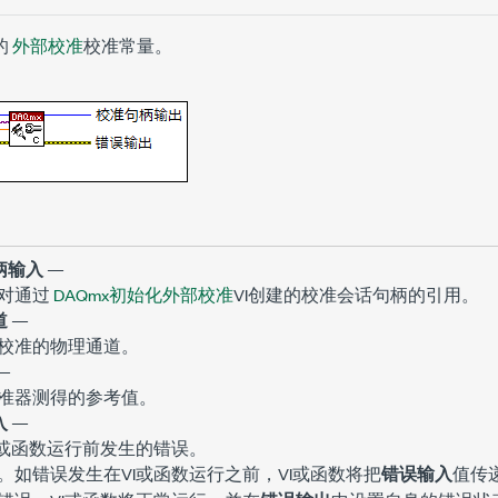
的
外部校准
校准常量。
柄输入
—
对通过
DAQmx初始化外部校准
VI创建的校准会话句柄的引用。
道
—
校准的物理通道。
—
准器测得的参考值。
入
—
I或函数运行前发生的错误。
。如错误发生在VI或函数运行之前，VI或函数将把
错误输入
值传