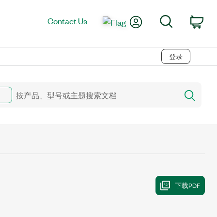
My Account
Search
Contact Us
Car
登录