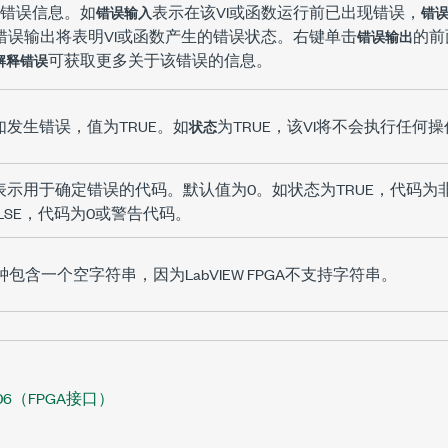
错误信息。如
表示在该VI或函数运行前已出现错误，
错误输入
错
错误输出将表明VI或函数产生的错误状态。右键单击
的前
错误输出
可获取更多关于该错误的信息。
解释错误
如发生错误，值为TRUE。如
为TRUE，该VI将不会执行任何
状态
表示用于确定错误的代码。默认值为
0
。如状态为TRUE，代码为
LSE，代码为
0
或警告代码。
钟包含一个空字符串，因为LabVIEW FPGA不支持字符串。
9206（FPGA接口）