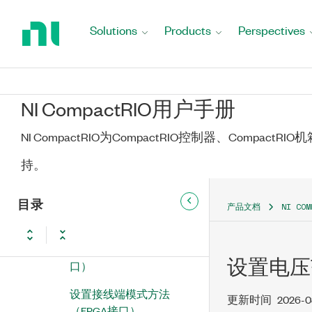
Return
NI 9202
to
Solutions
Products
Perspectives
Home
NI 9203
Page
NI 9204
NI CompactRIO用户手册
NI 9205
NI CompactRIO为CompactRIO控制器、Compact
NI 9206
持。
NI 9206（FPGA接口）
目录
AI采样方法（FPGA接
产品文档
NI CO
口）
IO采样方法（FPGA接
设置电压
口）
设置接线端模式方法
更新时间
2026-0
（FPGA接口）