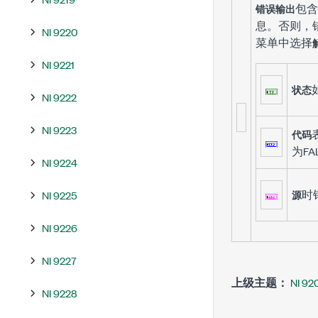
包含
错误输出
息。否则，
NI 9220
菜单中选择
NI 9221
状态
NI 9222
NI 9223
代码
为FA
NI 9224
时
NI 9225
源
NI 9226
NI 9227
上级主题：
NI 
NI 9228