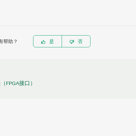
有帮助？
是
否
（FPGA接口）