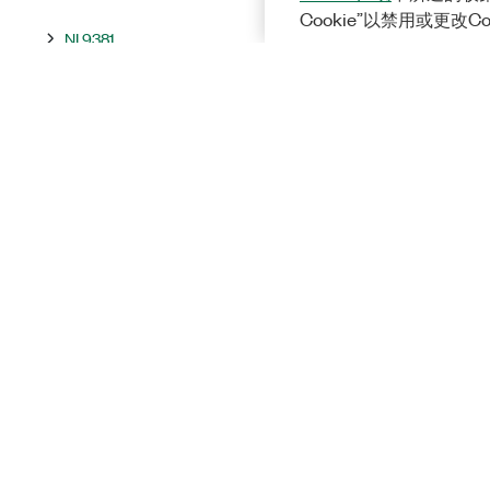
Cookie”以禁用或更改C
NI 9381
模拟输出模块
计数器输入模块
数字输入模块
数字输出模块
功能安全模块
模块化仪器模块
定时与同步模块参考
Solutions
CAN接口模块参考