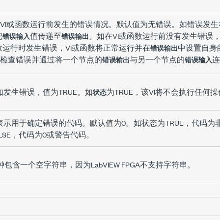
VI或函数运行前发生的错误情况。默认值为
无错误
。如错误发生
把
值传递至
。如在VI或函数运行前没有发生错误，
错误输入
错误输出
数运行时发生错误，VI或函数将正常运行并在
中设置自身
错误输出
检查错误并通过将一个节点的
与另一个节点的
连
错误输出
错误输入
如发生错误，值为TRUE。如
为TRUE，该VI将不会执行任何
状态
表示用于确定错误的代码。默认值为
0
。如状态为TRUE，代码为
LSE，代码为
0
或警告代码。
钟包含一个空字符串，因为LabVIEW FPGA不支持字符串。