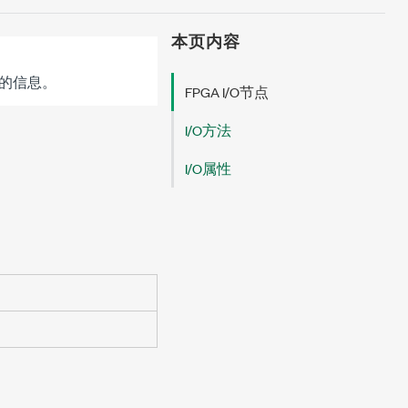
本页内容
的信息。
FPGA I/O节点
I/O方法
I/O属性