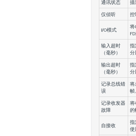
通讯状态
描
仅侦听
控
将
I/O模式
FD
输入超时
指
（毫秒）
分
输出超时
指
（毫秒）
分
记录总线错
将
误
帧
记录收发器
将
故障
的
指
自接收
使