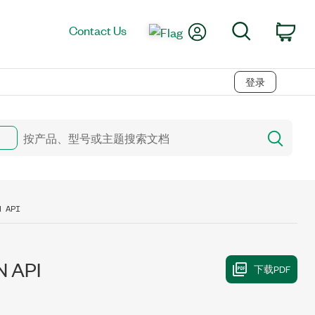
My Account
Search
Contact Us
Car
登录
N API
 API