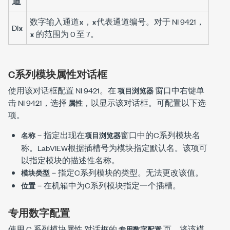
道
数字输入通道
，
代表通道编号。对于 NI 9421，
x
x
DI
x
的范围为 0 至 7。
x
C系列模块属性对话框
使用该对话框配置 NI 9421。在
窗口中右键单
项目浏览器
击 NI 9421，选择
，以显示该对话框。可配置以下选
属性
项。
－指定出现在
窗口中的C系列模块名
名称
项目浏览器
称。LabVIEW根据插槽号为模块指定默认名。该项可
以指定模块的描述性名称。
－指定C系列模块的类型。无法更改该值。
模块类型
－在机箱中为C系列模块指定一个插槽。
位置
专用数字配置
使用
C 系列模块属性
对话框的
页，将该模
专用数字配置