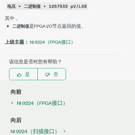
电压
=
二进制值
× 1257533 pV/LSB
其中，
是FPGA I/O节点返回的值。
二进制值
上级主题：
NI 9224（FPGA接口）
该信息是否对您有帮助？
是
否
向前
NI 9224（FPGA接口）
向后
NI 9224（扫描接口）