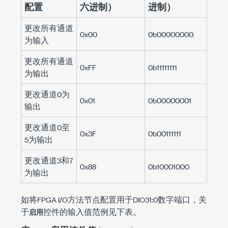
配置
六进制）
进制）
更改所有通道
0x00
0b00000000
为输入
更改所有通道
0xFF
0b11111111
为输出
更改通道0为
0x01
0b00000001
输出
更改通道0至
0x3F
0b00111111
5为输出
更改通道3和7
0x88
0b10001000
为输出
如将FPGA I/O方法节点配置用于DIO31:0数字端口，关
于
控件的输入值范例见下表。
启用