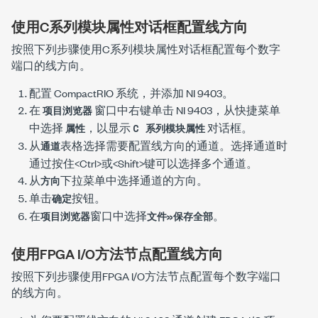
使用C系列模块属性对话框配置线方向
按照下列步骤使用
C系列模块属性
对话框配置每个数字
端口的线方向。
配置 CompactRIO 系统，并添加 NI 9403。
在
窗口中右键单击 NI 9403，从快捷菜单
项目浏览器
中选择
，以显示
对话框。
属性
C 系列模块属性
从
表格选择需要配置线方向的通道。选择通道时
通道
通过按住<
Ctrl
>或<
Shift
>键可以选择多个通道。
从
下拉菜单中选择通道的方向。
方向
单击
按钮。
确定
在
窗口中选择
。
项目浏览器
文件»保存全部
使用FPGA I/O方法节点配置线方向
按照下列步骤使用FPGA I/O方法节点配置每个数字端口
的线方向。