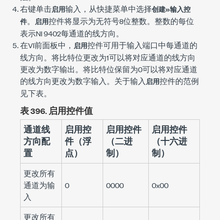
右键单击
输入，从快捷菜单中选择
启用
创建»输入控
。
控件将显示为无符号8位整数。整数的每位
件
启用
表示NI 9402每通道的线方向。
在VI前面板中，
控件可用于输入端口中每通道的
启用
线方向。将比特位更改为1可以将对应通道的线方向
更改为数字输出。将比特位保留为0可以将对应通道
的线方向更改为数字输入。关于输入
控件的范例
启用
见下表。
表 396.
启用控件值
通道线
启用控
启用控件
启用控件
方向配
件（浮
（二进
（十六进
置
点）
制）
制）
更改所有
通道为输
0
0000
0x00
入
更改所有