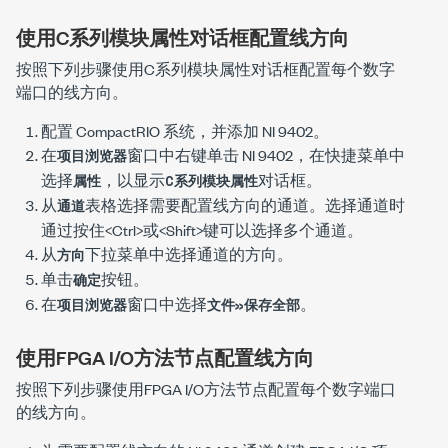
使用C系列模块属性对话框配置线方向
按照下列步骤使用
C系列模块属性
对话框配置每个数字
端口的线方向。
配置 CompactRIO 系统，并添加 NI 9402。
在
窗口中右键单击 NI 9402，在快捷菜单中
项目浏览器
选择
，以显示
对话框。
属性
C系列模块属性
从
表格选择需要配置线方向的通道。选择通道时
通道
通过按住<
Ctrl
>或<
Shift
>键可以选择多个通道。
从
下拉菜单中选择通道的方向。
方向
单击
按钮。
确定
在
窗口中选择
。
项目浏览器
文件»保存全部
使用FPGA I/O方法节点配置线方向
按照下列步骤使用FPGA I/O方法节点配置每个数字端口
的线方向。