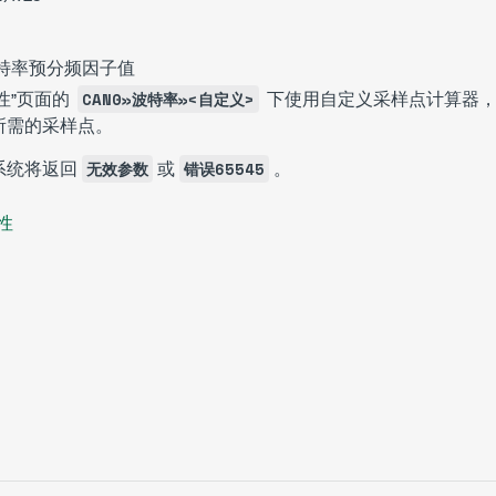
比特率预分频因子值
 属性”页面的
下使用自定义采样点计算器，
CAN0»波特率»<自定义>
所需的采样点。
系统将返回
或
。
无效参数
错误65545
属性