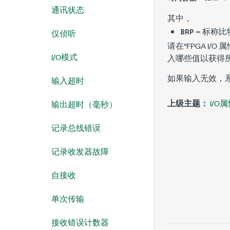
通讯状态
其中，
= 标称
BRP
仅侦听
请在“FPGA I/O
I/O模式
入哪些值以获得
如果输入无效，
输入超时
上级主题：
I/O
输出超时（毫秒）
记录总线错误
记录收发器故障
自接收
单次传输
接收错误计数器