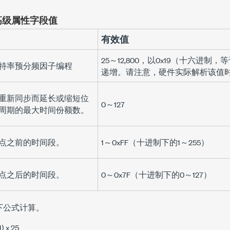
高级属性字段值
明
有效值
25～12,800，以0x19（十六进制
特率预分频因子编程
递增。请注意，硬件实际解析该值时
重新同步而延长或缩短位
0～127
周期的最大时间份额数。
点之前的时间段。
1～0xFF（十进制下的1～255）
点之后的时间段。
0～0x7F（十进制下的0～127）
下公式计算。
1) x 25