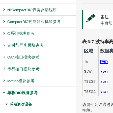
NI CompactRIO设备驱动程序
备注
CompactRIO控制器和机箱参考
本自动
C系列模块参考
表 617.
波特率
定时与同步模块参考
区域
数据
CAN接口模块参考
Tq
串行接口模块参考
SJW
Motion模块参考
TSEG1
TSEG2
单板RIO设备参考
单板RIO设备
该属性允许通过
字段。