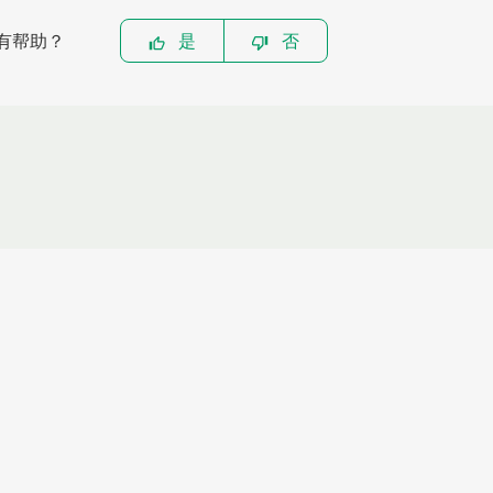
有帮助？
是
否