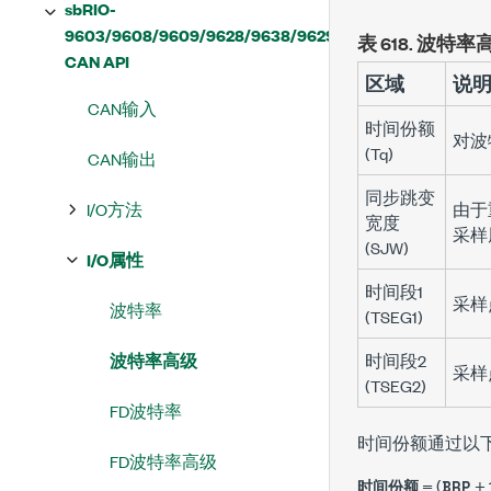
sbRIO-
9603/9608/9609/9628/9638/9629
表 618.
波特率
CAN API
区域
说
CAN输入
时间份额
对波
(Tq)
CAN输出
同步跳变
I/O方法
由于
宽度
采样
(SJW)
I/O属性
时间段1
采样
波特率
(TSEG1)
波特率高级
时间段2
采样
(TSEG2)
FD波特率
时间份额通过以
FD波特率高级
= (
+ 
时间份额
BRP