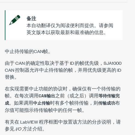
备注
本自动翻译仅为阅读便利而提供。请参阅
英文版本以获取最新和最准确的信息。
中止待传输的CAN帧。
由于 CAN 的确定性取决于基于 ID 的帧优先级，SJA1000
CAN 控制器允许中止待传输的帧，并用优先级更高的 ID
替换。
在实现需要中止功能的协议时，确保仅有一个待传输的
帧。在每次调用
之前（或之后）调用
CAN输出
等待传输完
。如果调用
时有多个帧待传输，则
布
成
中止传输
传输成功
尔值可能指示待传输帧中的任何一帧。
有关在 LabVIEW 程序框图中放置该方法的分步说明，请
参见
I/O 方法
介绍。