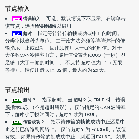
节点输入
—可选。默认情况下不显示。右键单击
错误输入
该节点，选择
以启用。
错误接线端
—指定等待待传输帧成功或中止的时间。
超时
分辨率以毫秒为单位。 由于该方法必须等待待进行的传
输指示中止或成功，因此须使用大于0的超时值。对于
大多数CAN波特率而言，
值设置为10000（十秒）即
超时
足够（大于一帧的时间）。 不支持
值为
（无限
超时
-1
等待）。请使用最大正 I32 值，最大约为 25 天。
节点输出
—指示超时。 当
为
时，错误
超时？
超时？
TRUE
簇指示成功（不是超时错误）。仅当指定的 CAN 波特率
下，
小于帧时间时，
才为 TRUE。
超时
超时？
—指示待传输的帧被成功中止还是中
传输成功？
止之前已传输到网络上。 仅当
为
时，该值
超时？
FALSE
有效。 如果待传输的帧成功中止，则返回
。 如果
FALSE