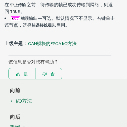
在
之前，待传输的帧已成功传输到网络，则返
中止传输
回
。
TRUE
—可选。默认情况下不显示。右键单击
错误输出
该节点，选择
以启用。
错误接线端
上级主题：
CAN模块的FPGA I/O方法
该信息是否对您有帮助？
是
否
向前
I/O方法
向后