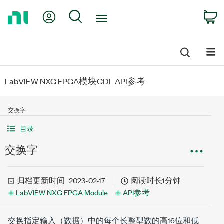
Return
My Account
Search
C
to
Home
Page
LabVIEW NXG FPGA模块CDL API参考
交换字
目录
交换字
归档
更新时间
2023-02-17
阅读时长1分钟
LabVIEW NXG FPGA Module
API参考
交换指定输入（
数据
）中的每个长整型数的高16位和低