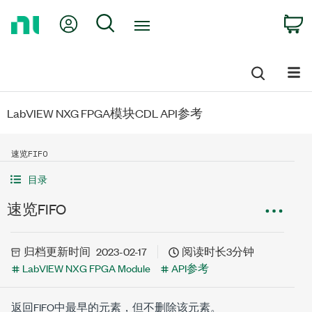
Return
My Account
Search
C
to
Home
Page
LabVIEW NXG FPGA模块CDL API参考
速览FIFO
目录
速览FIFO
归档
更新时间
2023-02-17
阅读时长3分钟
LabVIEW NXG FPGA Module
API参考
返回FIFO中最早的元素，但不删除该元素。