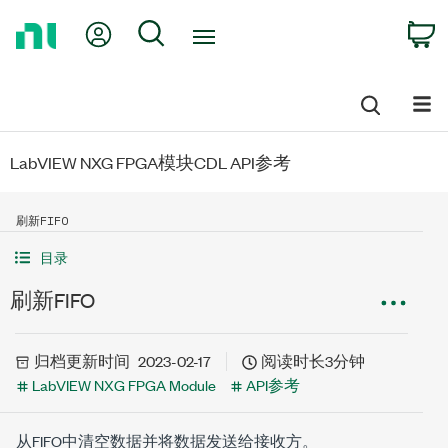
Return
My Account
Search
C
to
Home
Page
LabVIEW NXG FPGA模块CDL API参考
刷新FIFO
目录
刷新FIFO
归档
更新时间
2023-02-17
阅读时长3分钟
LabVIEW NXG FPGA Module
API参考
从FIFO中清空数据并将数据发送给接收方。