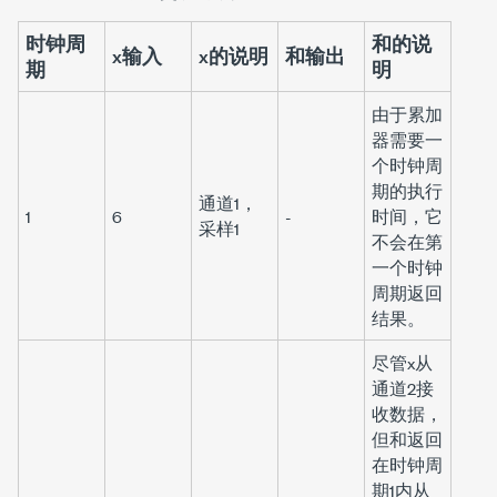
时钟周
和的说
x输入
x的说明
和输出
期
明
由于
累加
器
需要一
个时钟周
期的执行
通道1，
1
6
-
时间，它
采样1
不会在第
一个时钟
周期返回
结果。
尽管
x
从
通道2接
收数据，
但
和
返回
在时钟周
期1内从