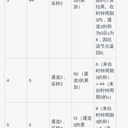
采样2
加）
结果。在
时钟周期
2内，通
道2的
和
为0且
x
为
8，因此
该节点返
回8。
6（来自
时钟周期
50 （通
通道2，
2的
和
）
4
5
道1的累
采样2
+ 44（来
加）
自时钟周
期3的
x
）
8（来自
时钟周期
13 （通道
通道1，
3的
和
）
5
2
2的累
采样3
+ 5（来