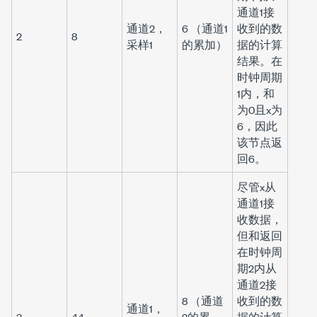
通道1接
通道2，
6 （通道1
收到的数
2
8
采样1
的累加）
据的计算
结果。在
时钟周期
1内，
和
为0且
x
为
6，因此
该节点返
回6。
尽管
x
从
通道1接
收数据，
但
和
返回
在时钟周
期2内从
通道2接
8 （通道
收到的数
通道1，
3
44
2的累
据的计算