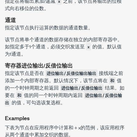
指定在将输出累加/递减
之前，该节点将输出的位模
x
式向右移位的位数。
通道
指定该节点执行运算的数据的通道数量。
该节点将单个通道的数据存储在独立的内部寄存器中。
如指定多于1个通道，必须交织发送至
的值。默认值
x
为1通道。
寄存器进位输出/反借位输出
指定该节点是否在
接线端之前
进位输出/反借位输出输出
添加一个内部寄存器。默认情况下，该节点将在
值
和
的一个时钟周期之前返回
结果。如
进位输出/反借位输出
要在
值的同一个时钟周期内返回
和
进位输出/反借位输
的值，可勾选该复选框。
出
Examples
下表为节点在应用程序中计算
和
+
x
的范例，该应用程序
从两个通道中累加交织的数据。