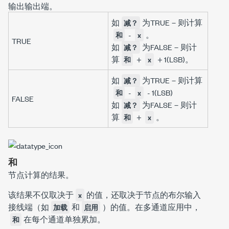
输出
输出端。
如
为TRUE－则计算
减？
-
。
和
x
TRUE
如
为FALSE－则计
减？
算
+
+ 1(LSB)。
和
x
如
为TRUE－则计算
减？
-
- 1(LSB)
和
x
FALSE
如
为FALSE－则计
减？
算
+
。
和
x
和
节点计算的结果。
该结果不仅取决于
的值，还取决于节点的布尔输入
x
接线端（如
和
）的值。在多通道应用中，
加载
启用
在每个通道单独累加。
和