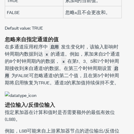
TRUE
累加
x
的当前值。
FALSE
忽略
x
且不会更改
和
。
Default value: TRUE
忽略来自指定通道的值
在多通道应用程序中
发生变化时，该输入影响时
启用
钟周期内数据到达
的通道。例如，累加来自2个通道
x
的8个时钟周期内的数据，
在第1、3、5和7个时钟周
x
期接收到来自通道1的数据。在第三个时钟周期设置
启
为FALSE可忽略通道1的第二个值，且在第5个时钟周
用
期将启用恢复为TRUE。通道2的累加值持续保持不变。
进位输入/反借位输入
指定
累加器
在计算
和
值时是否需要额外的最低有效位
(LSB)。
例如，LSB可能来自上游
累加器
节点的
进位输出/反借位