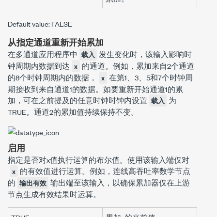
Default value: FALSE
从指定通道重新开始累加
在多通道应用程序中
发生变化时，该输入影响时
载入
钟周期内数据到达
的通道。例如，累加来自2个通道
x
的8个时钟周期内的数据，
在第1、3、5和7个时钟周
x
期接收到来自通道1的数据。如要重新开始通道1的累
加，可在之前提及的任意时钟时钟内设置
为
载入
TRUE。通道2的累加值持续保持不变。
启用
指定是否对
x
值执行运算的布尔值。
使用该输入端仅对
的有效值进行运算。例如，连线
高吞吐率数学
节点
x
的
输出端至该输入，以确保
累加器
仅在上游
输出有效
节点生成有效结果时运算。