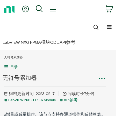
Return
My Account
Search
C
to
Home
Page
LabVIEW NXG FPGA模块CDL API参考
无符号累加器
目录
无符号累加器
归档
更新时间
2023-02-17
阅读时长7分钟
LabVIEW NXG FPGA Module
API参考
x
增量或减量操作。该节点支持多通道操作和反馈换算。