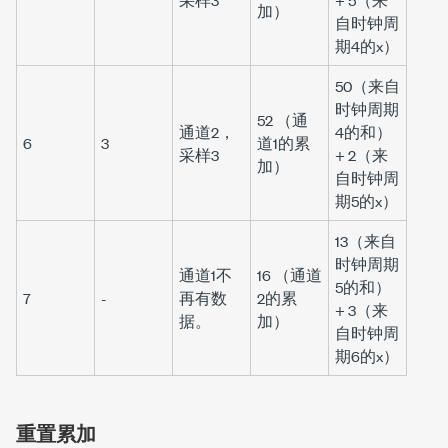
加）
自时钟周
期4的
x
）
50（来自
时钟周期
52 （通
通道2，
4的
和
）
6
3
道1的累
采样3
+ 2（来
加）
自时钟周
期5的
x
）
13（来自
时钟周期
通道1不
16 （通道
5的
和
）
7
-
再有数
2的累
+ 3（来
据。
加）
自时钟周
期6的
x
）
重置累加