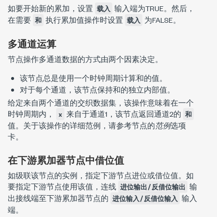
如要开始新的累加，设置
输入端为TRUE。然后，
载入
在需要
执行累加值操作时设置
为FALSE。
和
载入
多通道运算
节点操作多通道数据的方式由两个因素决定。
该节点总是使用一个时钟周期计算
和
的值。
对于每个通道，该节点保持
和
的独立内部值。
给定来自两个通道的交织数据集，该操作意味着在一个
时钟周期内，
来自于通道1，该节点返回通道2的
x
和
值。关于该操作的详细范例，请参考节点的
范例
选项
卡。
在下游累加器节点中借位值
如级联该节点的实例，指定下游节点进位或借位值。如
要指定下游节点使用该值，连线
输
进位输出/反借位输出
出接线端至下游累加器节点的
输入
进位输入/反借位输入
端。