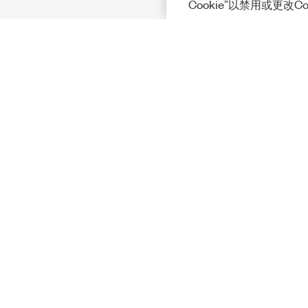
Cookie”以禁用或更改C
Solutions
Academic &
Aerospace, 
Governmen
Electronics
Energy