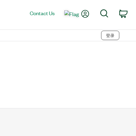
My Account
Search
Contact Us
Car
登录