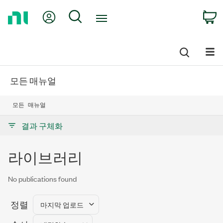
Return
My Account
Search
C
to
Home
Page
모든 매뉴얼
모든 매뉴얼
결과 구체화
라이브러리
No publications found
정렬
마지막 업로드