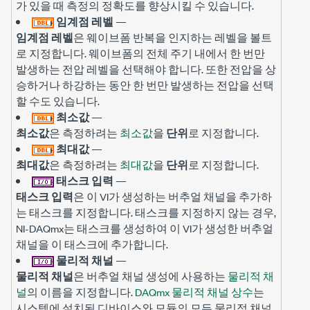
가 있을 때 측정의 정확도를 향상시킬 수 있습니다.
임계점 레벨
—
임계점 레벨
은 웨이브폼 반복을 인지하는 레벨을 볼트
로 지정합니다. 웨이브폼의 전체 주기 내에서 한 번만
발생하는 전압 레벨을 선택해야 합니다. 또한 전압을 상
승하거나 하강하는 동안 한 번만 발생하는 전압을 선택
할 수도 있습니다.
최소값
—
최소값
은 측정하려는
최소값
을
단위
로 지정합니다.
최대값
—
최대값
은 측정하려는
최대값
을
단위
로 지정합니다.
태스크 입력
—
태스크 입력
은 이 VI가 생성하는 버추얼 채널을 추가하
는 태스크를 지정합니다. 태스크를 지정하지 않는 경우,
NI-DAQmx는 태스크를 생성하여 이 VI가 생성한 버추얼
채널을 이 태스크에 추가합니다.
물리적 채널
—
물리적 채널
은 버추얼 채널 생성에 사용하는
물리적 채
널
의 이름을 지정합니다.
DAQmx 물리적 채널 상수
는
시스템에 설치된 디바이스와 모듈의 모든 물리적 채널