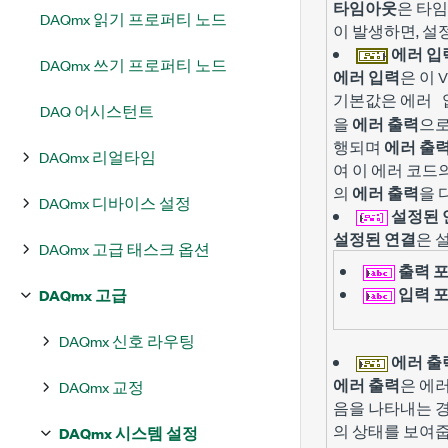
타임아웃
은 타
DAQmx 읽기 프로퍼티 노드
이 발생하면, 설
에러 입
DAQmx 쓰기 프로퍼티 노드
에러 입력
은 이 
기본값은
에러 
DAQ 어시스턴트
을
에러 출력
으로
행되며
에러 출
DAQmx 리얼타임
여 이 에러 코
의
에러 출력
을 
DAQmx 디바이스 설정
설정된 
설정된 연결
은 
DAQmx 고급 태스크 옵션
출력 
입력 
DAQmx 고급
DAQmx 신호 라우팅
에러 출
에러 출력
은 에
DAQmx 교정
음을 나타내는 경
의 상태를 보여줍
DAQmx 시스템 설정