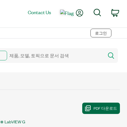
My Account
Search
Contact Us
Car
로그인
LabVIEW G