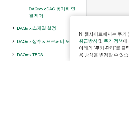
DAQmx cDAQ 동기화 연
결 제거
DAQmx 스케일 설정
NI 웹사이트에서는 쿠키 
취급방침
및
쿠기 정책
에
DAQmx 상수 & 프로퍼티 노드
아래의 "쿠키 관리"를 
DAQmx TEDS
용 방식을 변경할 수 있습
DAQmx 유틸리티
DAQmx 이벤트
NI-DAQmx 프로퍼티
디바이스별 지원되는 프로퍼티