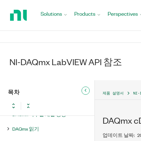
Return
to
Solutions
Products
Perspectives
Home
Page
NI-DAQmx LabVIEW API 참조
NI-DAQmx LabVIEW API 참조
DAQmx ― 데이터 수집 VI와 함수
DAQmx Task Name
목차
제품 설명서
NI-
DAQmx Global Channel
DAQmx 버추얼 채널 생성
DAQmx 
DAQmx 읽기
업데이트 날짜:
2