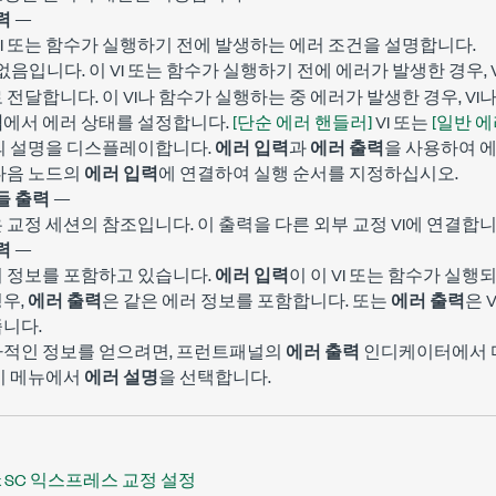
력
—
VI 또는 함수가 실행하기 전에 발생하는 에러 조건을 설명합니다.
입니다. 이 VI 또는 함수가 실행하기 전에 에러가 발생한 경우, 
없음
 전달합니다. 이 VI나 함수가 실행하는 중 에러가 발생한 경우, V
력
에서 에러 상태를 설정합니다.
[단순 에러 핸들러]
VI 또는
[일반 에
드의 설명을 디스플레이합니다.
에러 입력
과
에러 출력
을 사용하여 
다음 노드의
에러 입력
에 연결하여 실행 순서를 지정하십시오.
들 출력
—
 교정 세션의 참조입니다. 이 출력을 다른 외부 교정 VI에 연결합니
력
—
러 정보를 포함하고 있습니다.
에러 입력
이 이 VI 또는 함수가 실
우,
에러 출력
은 같은 에러 정보를 포함합니다. 또는
에러 출력
은 
니다.
가적인 정보를 얻으려면, 프런트패널의
에러 출력
인디케이터에서 마
기 메뉴에서
에러 설명
을 선택합니다.
x SC 익스프레스 교정 설정