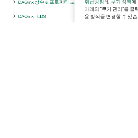
취급방침
및
쿠기 정책
에
DAQmx 상수 & 프로퍼티 노드
아래의 "쿠키 관리"를 
DAQmx TEDS
용 방식을 변경할 수 있습
DAQmx 유틸리티
DAQmx 이벤트
NI-DAQmx 프로퍼티
디바이스별 지원되는 프로퍼티
Solutions