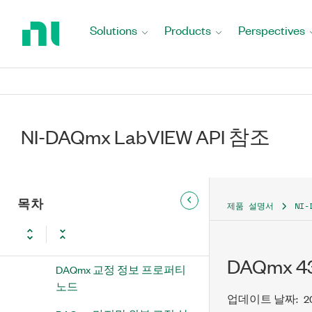
Return
DAQmx 고급
to
Solutions
Products
Perspectives
Home
DAQmx 신호 라우팅
Page
DAQmx 교정
DAQmx 자기 교정
NI-DAQmx LabVIEW API 참조
DAQmx 브리지 오프셋 널 교
정 수행
DAQmx 분기 교정 수행
목차
제품 설명서
NI-
DAQmx 열전쌍 도선 오프셋
널 교정 수행
DAQmx 
DAQmx 교정 정보 프로퍼티
노드
업데이트 날짜:
2