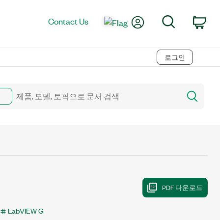
My Account
Search
Contact Us
Car
로그인
LabVIEW G