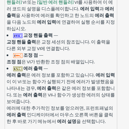
핸들러]
VI 또는
[일반 에러 핸들러]
VI를 사용하여 이 에
러 코드의 설명을 디스플레이합니다.
에러 입력
과
에러
출력
을 사용하여 에러를 확인하고 한 노드의
에러 출력
을 다음 노드의
에러 입력
에 연결하여 실행 순서를 지정
하십시오.
교정 핸들 출력
—
교정 핸들 출력
은 교정 세션의 참조입니다. 이 출력을
다른 외부 교정 VI에 연결합니다.
조정 점
—
조정 점
은 VI가 반환한 조정 점의 배열입니다.
에러 출력
—
에러 출력
은 에러 정보를 포함하고 있습니다.
에러 입력
이 이 VI 또는 함수가 실행되기 전에 에러가 발생했음을
나타내는 경우,
에러 출력
은 같은 에러 정보를 포함합니
다. 또는
에러 출력
은 VI나 함수가 생성한 에러의 상태를
보여줍니다.
에러에 대한 추가적인 정보를 얻으려면, 프런트패널의
에러 출력
인디케이터에서 마우스 오른쪽 버튼을 클릭
한 후 바로 가기 메뉴에서
에러 설명
을 선택합니다.