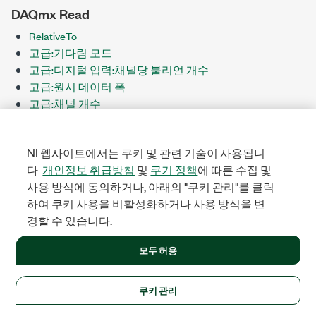
DAQmx Read
RelativeTo
고급:기다림 모드
고급:디지털 입력:채널당 불리언 개수
고급:원시 데이터 폭
고급:채널 개수
고급:휴면 시간
덮어쓰기 모드
NI 웹사이트에서는 쿠키 및 관련 기술이 사용됩니
로깅:TDMS:그룹 이름
다.
개인정보 취급방침
및
쿠기 정책
에 따른 수집 및
로깅:TDMS:작업
사용 방식에 동의하거나, 아래의 "쿠키 관리"를 클릭
로깅:모드
하여 쿠키 사용을 비활성화하거나 사용 방식을 변
로깅:일시 정지
경할 수 있습니다.
로깅:파일 경로
로깅:파일 당 샘플 개수
모두 허용
로깅:파일 미리 할당 크기
로깅:파일 쓰기 크기
사용 가능한 모든 샘플 읽기
쿠키 관리
상태:고급:변경 감지:오버플로우