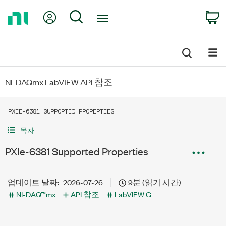
Return
My Account
Search
C
to
Home
Page
NI-DAQmx LabVIEW API 참조
PXIE-6381 SUPPORTED PROPERTIES
목차
PXIe-6381 Supported Properties
업데이트 날짜:
2026-07-26
9분 (읽기 시간)
NI-DAQ™mx
API 참조
LabVIEW G