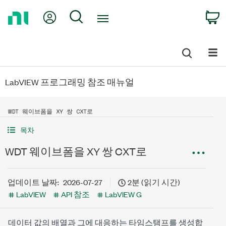
Return
My Account
Search
C
to
Home
Page
LabVIEW 프로그래밍 참조 매뉴얼
WDT 웨이브폼을 XY 쌍 CXT로
목차
WDT 웨이브폼을 XY 쌍 CXT로
업데이트 날짜:
2026-07-27
2분 (읽기 시간)
LabVIEW
API 참조
LabVIEW G
데이터 값의 배열과 그에 대응하는 타임스탬프를 생성합