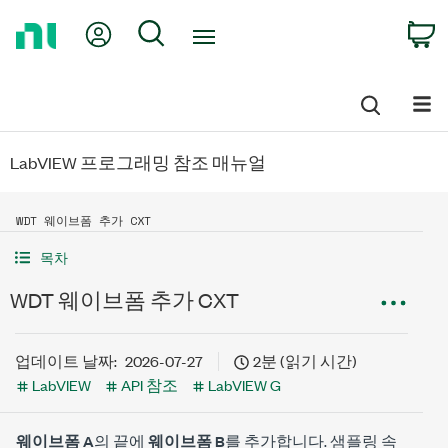
Return
My Account
Search
C
to
Home
Page
LabVIEW 프로그래밍 참조 매뉴얼
WDT 웨이브폼 추가 CXT
목차
WDT 웨이브폼 추가 CXT
업데이트 날짜:
2026-07-27
2분 (읽기 시간)
LabVIEW
API 참조
LabVIEW G
웨이브폼 A
의 끝에
웨이브폼 B
를 추가합니다. 샘플링 속