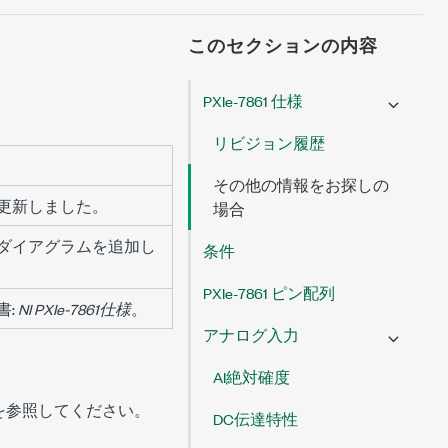
このセクションの内容
PXIe-7861 仕様
リビジョン履歴
その他の情報をお探しの
を更新しました。
場合
ダイアグラムを追加し
条件
PXIe-7861 ピン配列
書:
NI PXIe-7861仕様
。
アナログ入力
AI絶対確度
を参照してください。
DC伝達特性