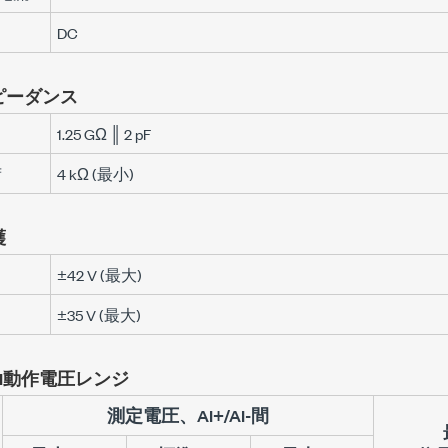
DC
ピーダンス
1.25 GΩ ║ 2 pF
荷
4 kΩ (最小)
護
±42 V
(最大)
±35 V
(最大)
I動作電圧レンジ
測定電圧、AI+/AI-間