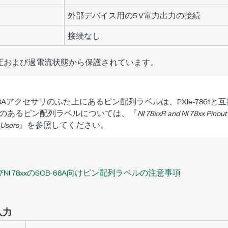
外部デバイス用の5 V電力出力の接続
接続なし
圧および過電流状態から保護されています。
-68Aアクセサリのふた上にあるピン配列ラベルは、
PXIe-7861
と互
のあるピン配列ラベルについては、『
NI 78xxR and NI 78xx Pinou
 Users
』を参照してください。
およびNI 78xxのSCB-68A向けピン配列ラベルの注意事項
入力