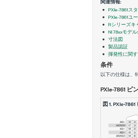
関連情報:
PXIe-786
PXIe-786
Rシリーズキ
NI 78xx
寸法図
製品認証
揮発性に関す
条件
以下の仕様は、
PXIe-7861
ピ
図 1.
PXIe-7861