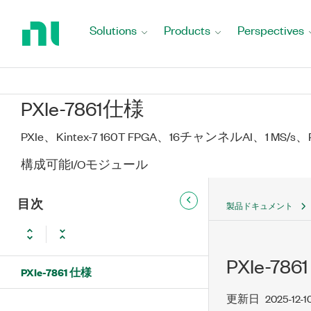
Return
to
Solutions
Products
Perspectives
Home
Page
PXIe-7861仕様
PXIe、Kintex-7 160T FPGA、16チャンネルAI、1 
構成可能I/Oモジュール
目次
製品ドキュメント
PXIe-786
PXIe-7861 仕様
更新日
2025-12-1