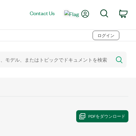
My Account
Search
Contact Us
Car
ログイン