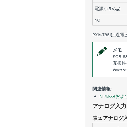
電源 (+5 V
)
out
NC
PXIe-7861
は過電
メモ
SCB
互換性
Note to
関連情報:
NI 78xxR
アナログ入力
表 2.
アナログ