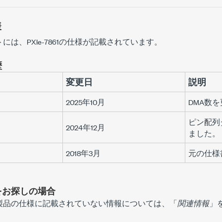
様
トには、
PXIe-7861
の仕様が記載されています。
歴
変更日
説明
2025年10月
DMA数
ピン配列
2024年12月
ました。
2018年3月
元の仕様
をお探しの場合
製品の仕様に記載されていない情報については、「
関連情報
」