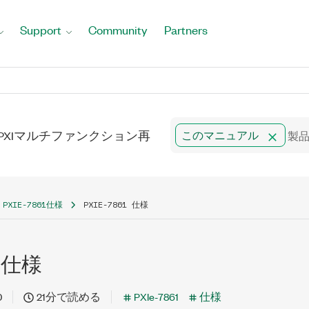
Support
Community
Partners
MS/s、PXIマルチファンクション再
このマニュアル
PXIE-7861仕様
PXIE-7861 仕様
1 仕様
0
21分で読める
PXIe-7861
仕様