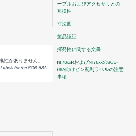
ーブルおよびアクセサリとの
互換性
寸法図
製品認証
揮発性に関する文書
換性がありません。
NI 78xxRおよびNI 78xxのSCB-
t Labels for the SCB-68A
68A向けピン配列ラベルの注意
事項