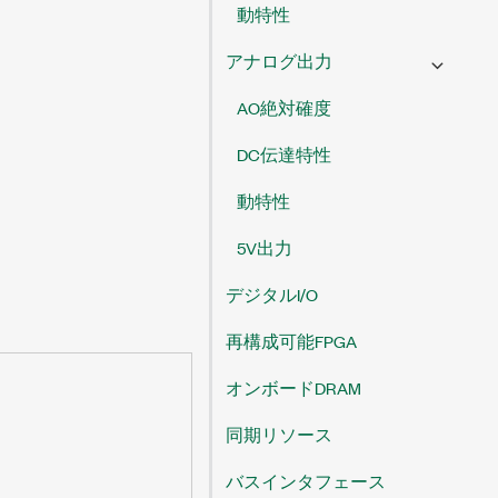
動特性
アナログ出力
AO絶対確度
DC伝達特性
動特性
5V出力
デジタルI/O
再構成可能FPGA
オンボードDRAM
同期リソース
バスインタフェース