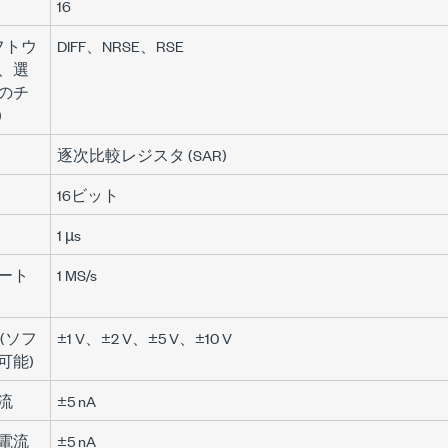
16
フトウ
DIFF、NRSE、RSE
、選
のチ
)
逐次比較レジスタ (SAR)
16ビット
1 µs
ート
1 MS/s
(ソフ
±1 V
、
±2 V
、
±5 V
、
±10 V
可能)
流
±5 nA
電流
±5 nA