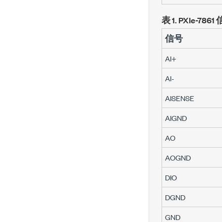
表 1.
PXIe-7861
信号
AI+
AI-
AISENSE
AIGND
AO
AOGND
DIO
DGND
GND